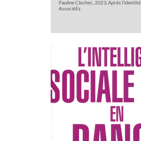
Pauline Clochec, 2023, Après l’identit
AssociéEs