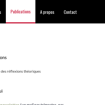
Publications
s
A propos
Contact
ions
u des réflexions théoriques
ui
a
newsletter
(
un mail par trimestre, pas