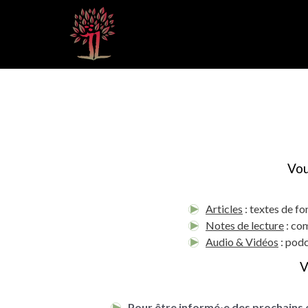
Vou
Articles
: textes de fo
Notes de lecture
: com
Audio & Vidéos
: podc
V
Pour être informé·e des prochains 