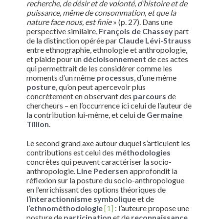
recherche, de désir et de volonté, d’histoire et de
puissance, même de consommation, et que la
nature face nous, est finie
» (p. 27). Dans une
perspective similaire,
François de Chassey
part
de la distinction opérée par
Claude Lévi-Strauss
entre ethnographie, ethnologie et anthropologie,
et plaide pour un
décloisonnement
de ces actes
qui permettrait de les considérer comme les
moments d’un même
processus
, d’une même
posture
, qu’on peut apercevoir plus
concrètement en observant des
parcours
de
chercheurs – en l’occurrence ici celui de l’auteur de
la contribution lui-même, et celui de
Germaine
Tillion
.
Le second grand axe autour duquel s’articulent les
contributions est celui des
méthodologies
concrètes qui peuvent caractériser la socio-
anthropologie.
Line Pedersen
approfondit la
réflexion sur la posture du socio-anthropologue
en l’enrichissant des options théoriques de
l’
interactionnisme symbolique
et de
l’
ethnométhodologie
[1]
: l’auteure propose une
posture de
participation
et de
reconnaissance