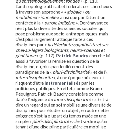
qu’épistémologiquement fondée
» (p. 110).
L’anthropologie attirait et fédérait ces chercheurs
à travers son approche «
« globale » ou
multidimensionnelle
» ainsi que par l’attention
conférée à la «
parole indigène
». Dorénavant ce
n’est plus la diversité des sciences sociales qui
pose problème aux socio-anthropologues, mais
c’est plus largement l’attaque faite à ces
disciplines par «
la déferlante cognitiviste et ses
chevau-légers biologisants, neuro-sciences et
génétique
» (p. 117).
Patrick Baudry
cherche lui
aussi à favoriser la remise en question de la
discipline, ou, plus particulièrement, des
paradigmes de la «
pluri-disciplinarité
» et de l’«
inter-disciplinarité
», à une époque où ceux-ci
risquent d’être
instrumentalisés
par les
politiques publiques. En effet, comme Bruno
Péquignot, Patrick Baudry considère comme
datée l’exigence d’«
inter-disciplinarité
», c’est-à-
dire un regard qui en soi mobilise une diversité de
disciplines pour étudier un objet ; en outre cette
exigence s’est la plupart du temps muée en une
simple «
pluri-disciplinarité
», c’est-à-dire qu’un
tenant d’une discipline particulière en mobilise