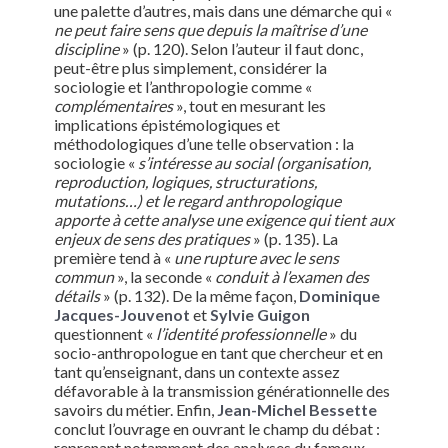
une palette d’autres, mais dans une démarche qui «
ne peut faire sens que depuis la maîtrise d’une
discipline
» (p. 120). Selon l’auteur il faut donc,
peut-être plus simplement, considérer la
sociologie et l’anthropologie comme «
complémentaires
», tout en mesurant les
implications épistémologiques et
méthodologiques d’une telle observation : la
sociologie «
s’intéresse au social (organisation,
reproduction, logiques, structurations,
mutations…) et le regard anthropologique
apporte à cette analyse une exigence qui tient aux
enjeux de sens des pratiques
» (p. 135). La
première tend à «
une rupture avec le sens
commun
», la seconde «
conduit à l’examen des
détails
» (p. 132). De la même façon,
Dominique
Jacques-Jouvenot
et
Sylvie Guigon
questionnent «
l’identité professionnelle
» du
socio-anthropologue en tant que chercheur et en
tant qu’enseignant, dans un contexte assez
défavorable à la transmission générationnelle des
savoirs du métier. Enfin,
Jean-Michel Bessette
conclut l’ouvrage en ouvrant le champ du débat :
reprenant notamment des analyses du fameux