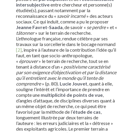
intersubjective
entre chercheur et personne(s)
étudiée(s), passant notamment par la
reconnaissance du «
savoir incarné
» des acteurs
sociaux. Ce qui induit, comme a pu le proposer
Jeanne Favret-Saada
, de savoir «
se perdre
» et «
tâtonner
» sur le terrain de recherche.
L’ethnologue française, rendue célèbre par ses
travaux sur la sorcellerie dans le bocage normand
[2]
, inspire à l’auteure de la contribution l’idée qu’il
faut, en tant que socio-anthropologue,
«
éprouver
» le terrain de recherche, tout se en
tenant à distance d’un «
positivisme caractérisé
par son exigence d’objectivation et par la distance
qu’il entretient avec le monde qu’il tente de
comprendre
» (p. 80).
Lucie Jouvet
, quant à elle,
souligne l’intérêt et l’importance de prendre en
compte une
multiplicité de points de vue
,
d’angles d’attaque, de disciplines diverses quant à
un même objet de recherche, ce qui peut être
favorisé par la méthode de l’
étude de cas
,
longuement illustrée par deux terrains de
l’auteure : les erreurs judiciaires et la « détresse »
des exploitants agricoles. Le premier terrain a