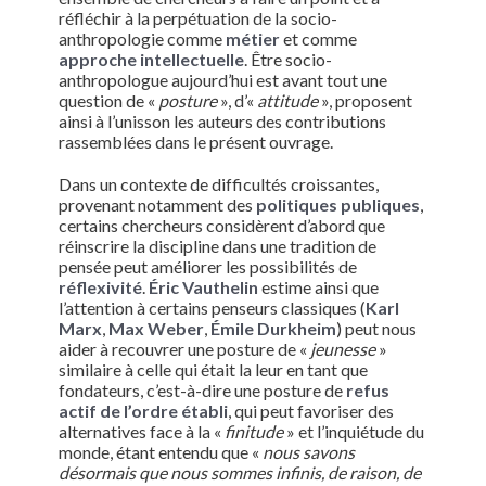
réfléchir à la perpétuation de la socio-
anthropologie comme
métier
et comme
approche intellectuelle
. Être socio-
anthropologue aujourd’hui est avant tout une
question de «
posture
», d’«
attitude
», proposent
ainsi à l’unisson les auteurs des contributions
rassemblées dans le présent ouvrage.
Dans un contexte de difficultés croissantes,
provenant notamment des
politiques publiques
,
certains chercheurs considèrent d’abord que
réinscrire la discipline dans une tradition de
pensée peut améliorer les possibilités de
réflexivité
.
Éric Vauthelin
estime ainsi que
l’attention à certains penseurs classiques (
Karl
Marx
,
Max Weber
,
Émile Durkheim
) peut nous
aider à recouvrer une posture de «
jeunesse
»
similaire à celle qui était la leur en tant que
fondateurs, c’est-à-dire une posture de
refus
actif de l’ordre établi
, qui peut favoriser des
alternatives face à la «
finitude
» et l’inquiétude du
monde, étant entendu que «
nous savons
désormais que nous sommes infinis, de raison, de