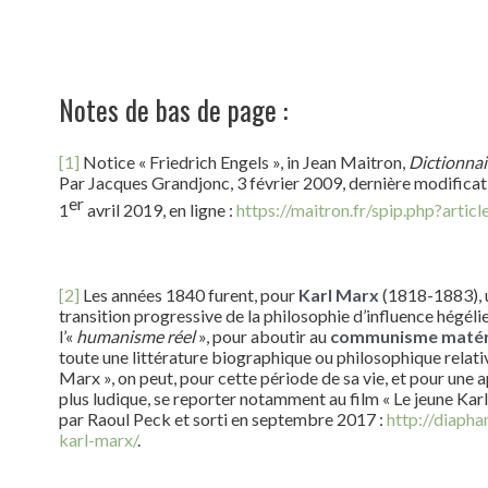
Notes de bas de page :
[1]
Notice « Friedrich Engels », in Jean Maitron,
Dictionnai
Par Jacques Grandjonc, 3 février 2009, dernière modificat
er
1
avril 2019, en ligne :
https://maitron.fr/spip.php?artic
[2]
Les années 1840 furent, pour
Karl Marx
(1818-1883), 
transition progressive de la philosophie d’influence hégéli
l’«
humanisme réel
», pour aboutir au
communisme matéri
toute une littérature biographique ou philosophique relativ
Marx », on peut, pour cette période de sa vie, et pour une
plus ludique, se reporter notamment au film « Le jeune Karl
par Raoul Peck et sorti en septembre 2017 :
http://diaphan
karl-marx/
.