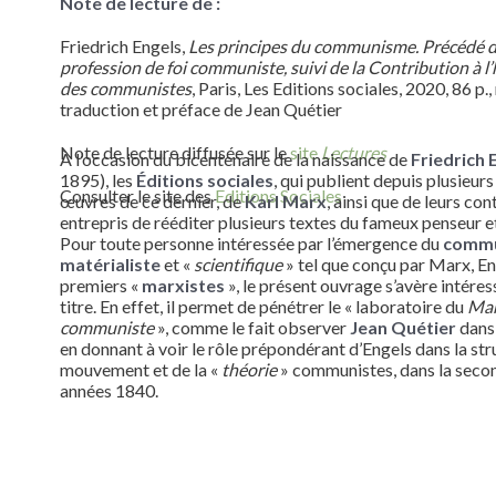
Note de lecture de :
Friedrich
Engels
,
Les principes du communisme
. Précédé 
profession de foi communiste, suivi de la Contribution à l’h
des communistes
, Paris, Les Editions sociales, 2020, 86 p.,
traduction et préface de Jean Quétier
Note de lecture diffusée sur le
site
Lectures
À l’occasion du bicentenaire de la naissance de
Friedrich 
1895), les
Éditions sociales
, qui publient depuis plusieurs
Consulter le site des
Editions Sociales
œuvres de ce dernier, de
Karl Marx
, ainsi que de leurs con
entrepris de rééditer plusieurs textes du fameux penseur 
Pour toute personne intéressée par l’émergence du
comm
matérialiste
et «
scientifique
» tel que conçu par Marx, En
premiers «
marxistes
», le présent ouvrage s’avère intéres
titre. En effet, il permet de pénétrer le « laboratoire du
Man
communiste
», comme le fait observer
Jean Quétier
dans 
en donnant à voir le rôle prépondérant d’Engels dans la str
mouvement et de la «
théorie
» communistes, dans la seco
années 1840.