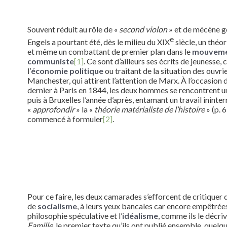
Souvent réduit au rôle de «
second violon
» et de mécène 
e
Engels a pourtant été, dès le milieu du XIX
siècle, un théor
et même un combattant de premier plan dans le
mouvem
communiste
[1]
. Ce sont d’ailleurs ses écrits de jeunesse, 
l’
économie politique
ou traitant de la situation des ouvrie
Manchester, qui attirent l’attention de Marx. À l’occasion de
dernier à Paris en 1844, les deux hommes se rencontrent u
puis à Bruxelles l’année d’après, entamant un travail inint
«
approfondir
» la «
théorie matérialiste de l’histoire
» (p. 
commencé à formuler
[2]
.
Pour ce faire, les deux camarades s’efforcent de critiquer
de
socialisme
, à leurs yeux bancales car encore empêtrées
philosophie spéculative et l’
idéalisme
, comme ils le décri
Famille
, le premier texte qu’ils ont publié ensemble, quelq