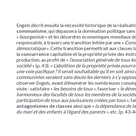
Engels décrit ensuite la nécessité historique de la réalisati
communisme
, qui dépassera la domination politique sans
«
bourgeoisie
» et les désordres économiques mondiaux don
responsable, à travers une transition initiée par une «
Const
démocratique
». Cette transition permettrait aux classes l
la
concurrence
capitaliste et la propriété privée des inst
production, au profit de «
l’association générale de tous l
société
» (p. 43). «
L’abolition de la propriété privée pourra-
une voie pacifique ? Il serait souhaitable qu’il en soit ainsi 
communistes seraient sans doute les derniers à s’y oppos
observer Engels, avant d’énumérer les nombreuses conséq
visée : satisfaire «
les besoins de tous
», favoriser «
le dév
harmonieux des facultés de tous les membres de la sociét
participation de tous aux jouissances créées par tous
», fa
antagonismes de classes
ainsi que «
la dépendance de la
du mari et des enfants à l’égard des parents
», etc. (p. 43-4