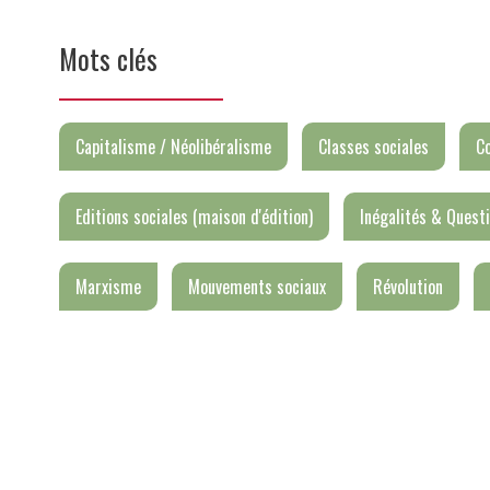
Mots clés
Capitalisme / Néolibéralisme
Classes sociales
C
Editions sociales (maison d'édition)
Inégalités & Questi
Marxisme
Mouvements sociaux
Révolution