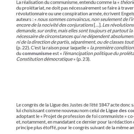
La réalisation du communisme, entendu comme la «
théori
du prolétariat, ne doit pas nécessairement se faire à trave
révolutionnaire ou une conspiration armée, écrivent Engels
auteurs : «
nous sommes convaincus, non seulement de l’inu
encore de la nocivité des conjurations
[…].
Les révolutions 
demande, sur ordre, mais elles sont toujours et partout l
nécessaire de circonstances qui ne dépendent absolument
ni de la direction de partis, séparément, ou de classes tout
(p. 22). C’est la raison pour laquelle «
la première condition
du
communisme
est «
l’émancipation politique du proléta
Constitution démocratique
» (p. 23).
Le congrès de la Ligue des Justes de l’été 1847 acte donc 
lui choisissant comme nouveau nom celui de
Ligue des c
adoptant le « Projet de profession de foi communiste » co
et, notamment, en mandatant ce dernier pour la rédaction 
principe plus étoffé, pour le congrès suivant de la même a