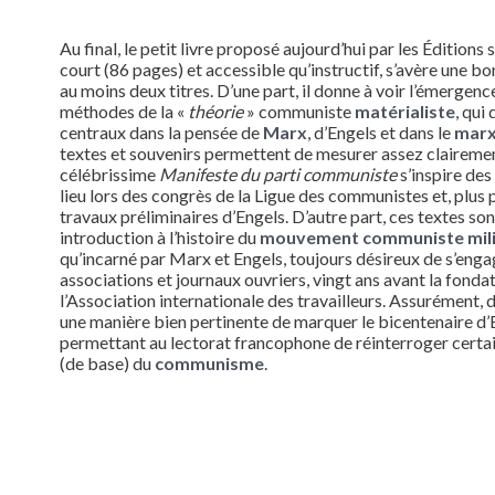
Au final, le petit livre proposé aujourd’hui par les Éditions 
court (86 pages) et accessible qu’instructif, s’avère une b
au moins deux titres. D’une part, il donne à voir l’émergen
méthodes de la «
théorie
» communiste
matérialiste
, qui
centraux dans la pensée de
Marx
, d’Engels et dans le
marx
textes et souvenirs permettent de mesurer assez clairem
célébrissime
Manifeste du parti communiste
s’inspire des
lieu lors des congrès de la Ligue des communistes et, plus
travaux préliminaires d’Engels. D’autre part, ces textes so
introduction à l’histoire du
mouvement communiste mili
qu’incarné par Marx et Engels, toujours désireux de s’eng
associations et journaux ouvriers, vingt ans avant la fonda
l’Association internationale des travailleurs. Assurément, d
une manière bien pertinente de marquer le bicentenaire d’E
permettant au lectorat francophone de réinterroger certa
(de base) du
communisme
.