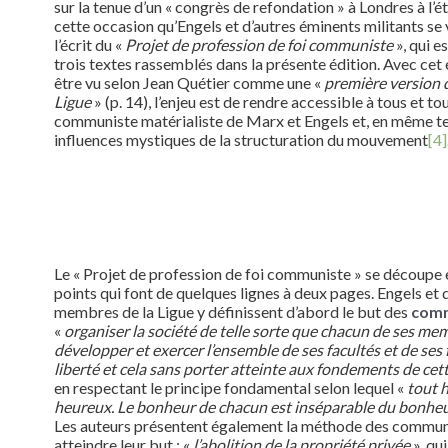
sur la tenue d’un « congrès de refondation » à Londres à l’é
cette occasion qu’Engels et d’autres éminents militants se 
l’écrit du «
Projet de profession de foi communiste
», qui e
trois textes rassemblés dans la présente édition. Avec cet é
être vu selon Jean Quétier comme une «
première version 
Ligue
» (p. 14), l’enjeu est de rendre accessible à tous et to
communiste matérialiste de Marx et Engels et, en même tem
influences mystiques de la structuration du mouvement
[4]
Le « Projet de profession de foi communiste » se découpe 
points qui font de quelques lignes à deux pages. Engels et 
membres de la Ligue y définissent d’abord le but des
comm
«
organiser la société de telle sorte que chacun de ses me
développer et exercer l’ensemble de ses facultés et de ses 
liberté et cela sans porter atteinte aux fondements de cet
en respectant le principe fondamental selon lequel «
tout 
heureux. Le bonheur de chacun est inséparable du bonheu
Les auteurs présentent également la méthode des commun
atteindre leur but : «
l’abolition de la propriété privée
», qui