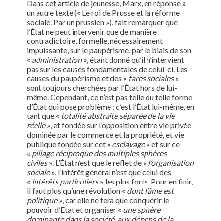
Dans cet article de jeunesse, Marx, en réponse à
un autre texte (« Le roi de Prusse et la réforme
sociale. Par un prussien »), fait remarquer que
l’État ne peut intervenir que de manière
contradictoire, formelle, nécessairement
impuissante, sur le paupérisme, par le biais de son
«
administration
», étant donné qu’il n’intervient
pas sur les causes fondamentales de celui-ci. Les
causes du paupérisme et des «
tares sociales
»
sont toujours cherchées par l’État hors de lui-
même. Cependant, ce n’est pas telle ou telle forme
d’État qui pose problème : c’est l’État lui-même, en
tant que «
totalité abstraite séparée de la vie
réelle
», et fondée sur l’opposition entre vie privée
dominée par le commerce et la propriété, et vie
publique fondée sur cet «
esclavage
» et sur ce
«
pillage réciproque des multiples sphères
civiles
». L’État n’est que le reflet de «
l’organisation
sociale
», l’intérêt général n’est que celui des
«
intérêts particuliers
» les plus forts. Pour en finir,
il faut plus qu’une révolution «
dont l’âme est
politique
», car elle ne fera que conquérir le
pouvoir d’Etat et organiser «
une sphère
dominante dans la société, aux dépens de la