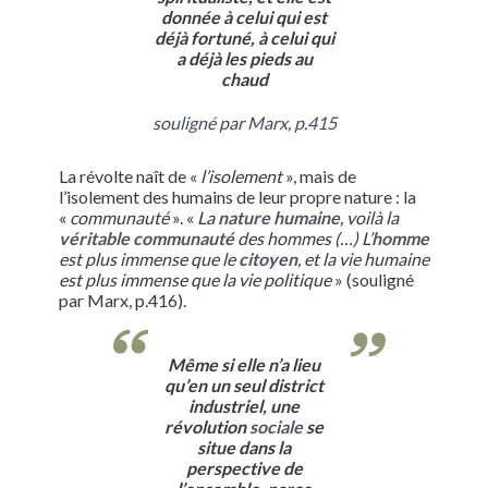
donnée à celui qui est
déjà fortuné, à celui qui
a déjà les pieds au
chaud
souligné par Marx, p.415
La révolte naît de «
l’isolement
», mais de
l’isolement des humains de leur propre nature : la
«
communauté
». «
La
nature humaine
, voilà la
véritable communauté
des hommes (…) L’
homme
est plus immense que le
citoyen
, et la vie humaine
est plus immense que la vie politique
» (souligné
par Marx, p.416).
Même si elle n’a lieu
qu’en un seul district
industriel, une
révolution
sociale
se
situe dans la
perspective de