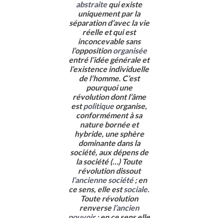
abstraite
qui existe
uniquement par la
séparation d’avec la vie
réelle et qui est
inconcevable sans
l’opposition
organisée
entré l’idée générale et
l’existence individuelle
de l’homme. C’est
pourquoi une
révolution dont l’âme
est
politique
organise,
conformément à sa
nature bornée et
hybride, une sphère
dominante dans la
société, aux dépens de
la société (…) Toute
révolution dissout
l’ancienne société
; en
ce sens, elle est
sociale
.
Toute révolution
renverse
l’ancien
pouvoir
; en ce sens elle