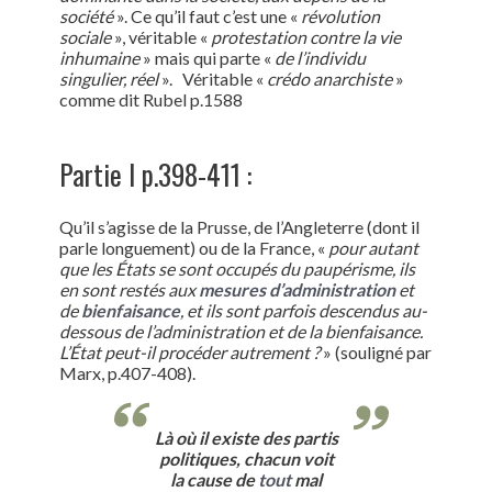
société
». Ce qu’il faut c’est une «
révolution
sociale
», véritable «
protestation contre la vie
inhumaine
» mais qui parte «
de l’individu
singulier, réel
».
Véritable «
crédo anarchiste
»
comme dit Rubel p.1588
Partie I p.398-411 :
Qu’il s’agisse de la Prusse, de l’Angleterre (dont il
parle longuement) ou de la France, «
pour autant
que les États se sont occupés du paupérisme, ils
en sont restés aux
mesures d’administration
et
de
bienfaisance
, et ils sont parfois descendus au-
dessous de l’administration et de la bienfaisance.
L’État peut-il procéder autrement ?
» (souligné par
Marx, p.407-408).
Là où il existe des partis
politiques, chacun voit
la cause de
tout
mal