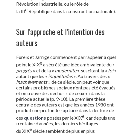
Révolution Industrielle, ou le rôle de
e
la III
République dans la construction nationale).
Sur l’approche et l’intention des
auteurs
Fureix et Jarrige commencent par rappeler à quel
e
point le XIX
a sécrété une idée ambivalente du «
progrès
» et de la «
modernité
», suscitant la «
foi
»
autant que les «
inquiétudes
». Au travers des «
inachèvements
» de ce siècle, on peut voir que
certains problèmes sociaux n’ont pas été évacués,
et on trouve des « échos » de ceux-ci dans la
période actuelle (p. 9-10). La première thèse
centrale des auteurs est que les années 1980 ont
produit une profonde
rupture
dans la lecture de
e
ces
questions
posées par le XIX
, car depuis une
trentaine d’années, les derniers héritages
e
du XIX
siècle semblent de plus en plus