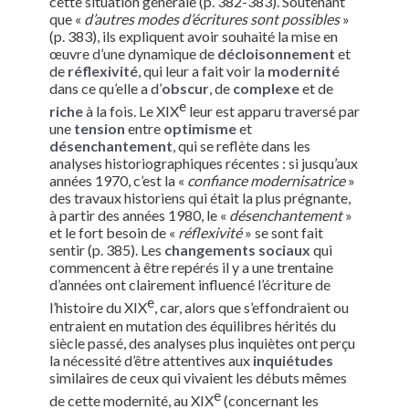
cette situation générale (p. 382-383). Soutenant
que «
d’autres modes d’écritures sont possibles
»
(p. 383), ils expliquent avoir souhaité la mise en
œuvre d’une dynamique de
décloisonnement
et
de
réflexivité
, qui leur a fait voir la
modernité
dans ce qu’elle a d’
obscur
, de
complexe
et de
e
riche
à la fois. Le XIX
leur est apparu traversé par
une
tension
entre
optimisme
et
désenchantement
, qui se reflète dans les
analyses historiographiques récentes : si jusqu’aux
années 1970, c’est la «
confiance modernisatrice
»
des travaux historiens qui était la plus prégnante,
à partir des années 1980, le «
désenchantement
»
et le fort besoin de «
réflexivité
» se sont fait
sentir (p. 385). Les
changements sociaux
qui
commencent à être repérés il y a une trentaine
d’années ont clairement influencé l’écriture de
e
l’histoire du XIX
, car, alors que s’effondraient ou
entraient en mutation des équilibres hérités du
siècle passé, des analyses plus inquiètes ont perçu
la nécessité d’être attentives aux
inquiétudes
similaires de ceux qui vivaient les débuts mêmes
e
de cette modernité, au XIX
(concernant les