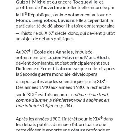
Guizot
,
Michelet
ou encore
Tocqueville
, et,
profitant de l’ouverture intellectuelle amorcée par
e
la III
République, s’anime notamment autour de
Monod
,
Seignobos
,
Lavisse
. Elle a cependant la
particularité de délaisser l’histoire contemporaine
e
— l’histoire du XIX
siècle, donc, qui devient plutôt
un objet de débats politiques.
e
Au XX
, l’
École des Annales
, impulsée
notamment par
Lucien Febvre
ou
Marc Bloch
,
devient dominante, et c’est principalement sous
l’influence d’
Ernest Labrousse
que celle-ci, après
la Seconde guerre mondiale, développera
e
d’importantes études scientifiques sur le XIX
.
Des années 1940 aux années 1980, la recherche
e
sur le XIX
est foisonnante, «
même si elle tend,
comme d’autres, à s’émietter, voir à s’abîmer, en
une infinité d’objets
» (p. 34).
e
Après les années 1980, l’intérêt pour le XIX
dans
les débats publics diminue, d’abord parce que
cette décennie apporte une
césure
profonde et