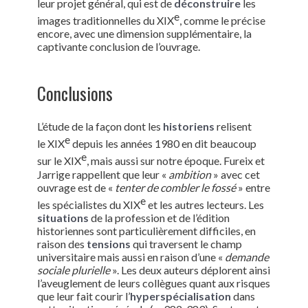
leur projet général, qui est de
déconstruire
les
e
images traditionnelles du XIX
, comme le précise
encore, avec une dimension supplémentaire, la
captivante conclusion de l’ouvrage.
Conclusions
L’étude de la façon dont les
historiens
relisent
e
le XIX
depuis les années 1980 en dit beaucoup
e
sur le XIX
, mais aussi sur notre époque. Fureix et
Jarrige rappellent que leur «
ambition
» avec cet
ouvrage est de «
tenter de combler le fossé
» entre
e
les spécialistes du XIX
et les autres lecteurs. Les
situations
de la profession et de l’édition
historiennes sont particulièrement difficiles, en
raison des
tensions
qui traversent le champ
universitaire mais aussi en raison d’une «
demande
sociale plurielle
». Les deux auteurs déplorent ainsi
l’aveuglement de leurs collègues quant aux risques
que leur fait courir l’
hyperspécialisation
dans