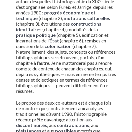
autour desquelles l’historiographie du XIX
siècle
s’est organisée, selon Fureix et Jarrige, depuis les
années 1980 :
progrès économique et
technique
(chapitre 2),
mutations culturelles
(chapitre 3), évolutions des
constructions
identitaires
(chapitre 4), modalités de la
pratique politique
(chapitre 5), édification et
incarnations de l’
État
(chapitre 6), remises en
question de la
colonisation
(chapitre 7).
Naturellement, des sujets, concepts ou références
bibliographiques se retrouvent, parfois, d’un
chapitre à l’autre. Je ne m’attarderai pas à rendre
compte du contenu de chacun des chapitres, qui,
déjà très synthétiques — mais en même temps très
denses et éclectiques en termes de références
bibliographiques — peuvent difficilement être
résumés.
Le propos des deux co-auteurs est à chaque fois
de montrer que, contrairement aux analyses
traditionnelles d’avant 1980, l’historiographie
récente prête davantage attention aux
discontinuités
, aux
contradictions
, aux
résistances
et aux
possibles
avortés que