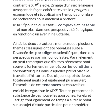
e
contient le XIX
siècle. L’image d’un siècle linéaire
avançant de façon cohérente vers le «
progrès
»
économique et républicain ne tient plus : nombre
de recherches nous amènent à prendre
e
le XIX
pour ce qu’il était —
complexe
et
instable
— et non plus, dans une perspective téléologique,
en fonction d’un avenir inéluctable.
Ainsi, les deux co-auteurs montrent que plusieurs
thèmes classiques ont été réévalués suite à
l’avancée des
paradigmes
scientifiques, dans des
perspectives parfois iconoclastes. Parallèlement,
on peut remarquer que d’autres réexamens sont
souvent fortement influencés par les
conditions
sociohistoriques dans lesquelles prend place le
travail de l’historien. Des objets et points de vue
totalement neufs ont également pu émerger;
l’ensemble de ces
tendances
a renouvelé et
e
enrichi le regard sur le XIX
. Tout en présentant la
substance de ces nouvelles approches, Fureix et
Jarrige font également de temps à autre le point
sur un sujet d’étude particulier, pour compléter