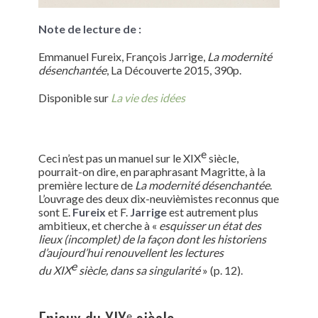
Note de lecture de :
Emmanuel Fureix, François Jarrige,
La modernité
désenchantée
, La Découverte 2015, 390p.
Disponible sur
La vie des idées
e
Ceci n’est pas un manuel sur le XIX
siècle,
pourrait-on dire, en paraphrasant Magritte, à la
première lecture de
La modernité désenchantée
.
L’ouvrage des deux dix-neuvièmistes reconnus que
sont E.
Fureix
et F.
Jarrige
est autrement plus
ambitieux, et cherche à «
esquisser un état des
lieux (incomplet) de la façon dont les historiens
d’aujourd’hui renouvellent les lectures
e
du XIX
siècle, dans sa singularité
» (p. 12).
e