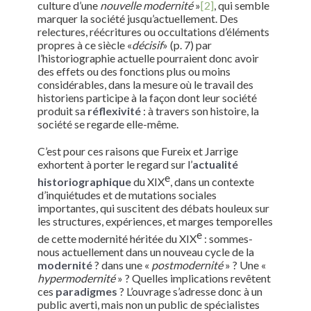
culture d’une
nouvelle modernité
»
[2]
, qui semble
marquer la société jusqu’actuellement. Des
relectures, réécritures ou occultations d’éléments
propres à ce siècle «
décisif
» (p. 7) par
l’historiographie actuelle pourraient donc avoir
des effets ou des fonctions plus ou moins
considérables, dans la mesure où le travail des
historiens participe à la façon dont leur société
produit sa
réflexivité
: à travers son histoire, la
société se regarde elle-même.
C’est pour ces raisons que Fureix et Jarrige
exhortent à porter le regard sur l’
actualité
e
historiographique
du XIX
, dans un contexte
d’inquiétudes et de mutations sociales
importantes, qui suscitent des débats houleux sur
les structures, expériences, et marges temporelles
e
de cette modernité héritée du XIX
: sommes-
nous actuellement dans un nouveau cycle de la
modernité
? dans une «
postmodernité
» ? Une «
hypermodernité
» ? Quelles implications revêtent
ces
paradigmes
? L’ouvrage s’adresse donc à un
public averti, mais non un public de spécialistes