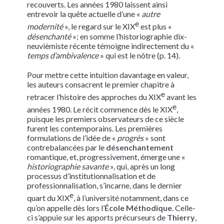
recouverts. Les années 1980 laissent ainsi
entrevoir la quête actuelle d’une «
autre
e
modernité
», le regard sur le XIX
est plus «
désenchanté
»; en somme l’historiographie dix-
neuvièmiste récente témoigne indirectement du «
temps d’ambivalence
» qui est le nôtre (p. 14).
Pour mettre cette intuition davantage en valeur,
les auteurs consacrent le premier chapitre à
e
retracer l’histoire des approches du XIX
avant les
e
années 1980. Le récit commence dès le XIX
,
puisque les premiers observateurs de ce siècle
furent les contemporains. Les premières
formulations de l’idée de «
progrès
» sont
contrebalancées par le
désenchantement
romantique, et, progressivement, émerge une «
historiographie savante
», qui, après un long
processus d’institutionnalisation et de
professionnalisation, s’incarne, dans le dernier
e
quart du XIX
, à l’université notamment, dans ce
qu’on appelle dès lors l’
École Méthodique
. Celle-
ci s’appuie sur les apports précurseurs de
Thierry
,