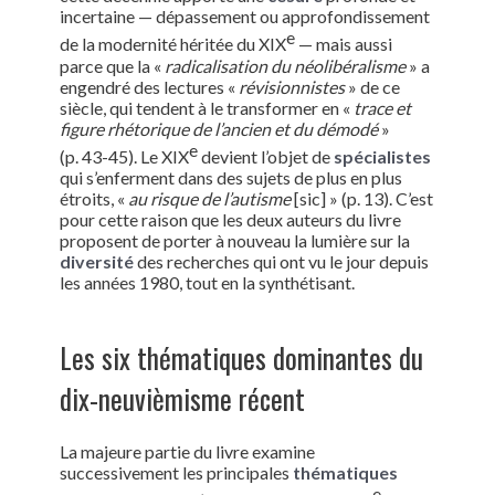
incertaine — dépassement ou approfondissement
e
de la modernité héritée du XIX
— mais aussi
parce que la «
radicalisation du néolibéralisme
» a
engendré des lectures «
révisionnistes
» de ce
siècle, qui tendent à le transformer en «
trace et
figure rhétorique de l’ancien et du démodé
»
e
(p. 43-45). Le XIX
devient l’objet de
spécialistes
qui s’enferment dans des sujets de plus en plus
étroits, «
au risque de l’autisme
[sic] » (p. 13). C’est
pour cette raison que les deux auteurs du livre
proposent de porter à nouveau la lumière sur la
diversité
des recherches qui ont vu le jour depuis
les années 1980, tout en la synthétisant.
Les six thématiques dominantes du
dix-neuvièmisme récent
La majeure partie du livre examine
successivement les principales
thématiques
e