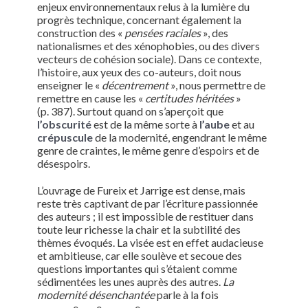
enjeux environnementaux relus à la lumière du
progrès technique, concernant également la
construction des «
pensées raciales
», des
nationalismes et des xénophobies, ou des divers
vecteurs de cohésion sociale). Dans ce contexte,
l’histoire, aux yeux des co-auteurs, doit nous
enseigner le «
décentrement
», nous permettre de
remettre en cause les «
certitudes héritées
»
(p. 387). Surtout quand on s’aperçoit que
l’obscurité
est de la même sorte à
l’aube
et au
crépuscule
de la modernité, engendrant le même
genre de craintes, le même genre d’espoirs et de
désespoirs.
L’ouvrage de Fureix et Jarrige est dense, mais
reste très captivant de par l’écriture passionnée
des auteurs ; il est impossible de restituer dans
toute leur richesse la chair et la subtilité des
thèmes évoqués. La visée est en effet audacieuse
et ambitieuse, car elle soulève et secoue des
questions importantes qui s’étaient comme
sédimentées les unes auprès des autres.
La
modernité désenchantée
parle à la fois
e
e
e