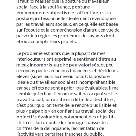
Il faut ici réaliser que la posture du travailleur
social face à la souffrance,
posture
éminemment subjective et affective
, est la
posture professionnelle idéalement revendiquée
par les travailleurs sociaux, en ce qu’elle est basée
sur l’écoute et la compréhension d’autrui, en vue de
parvenir à régler les problèmes des ayants droit
et/ou accomplir leurs projets.
Le problème est alors que la plupart de mes
interlocuteurs ont exprimé le sentiment d’être au
mieux
incompris
, au pire
peu valorisés
, et peu
reconnus par les échelons financeurs et décideurs
élevés (supérieurs au niveau local) : la posture
idéale du travailleur social est incompréhensible
car ses effets ne sont a priori pas évaluables. Il me
semble qu’en haut lieu on ne sait pas à quoi sert le
travail social, son utilité est difficile à déchiffrer,
c’est pourquoi on tente de le rendre plus lisible et
plus « palpable » en confiant au travail social des
objectifs évaluables
, notamment des objectifs
chiffrés : lutte contre le chômage, baisse des
chiffres de la délinquance, réorientation de
l’activité vers certaines tranches du public,