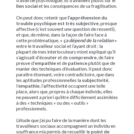
travail de psychologue, ils travaillent plutôt sur le
lien social
et les conséquences de sa fragilisation.
On peut donc retenir que
l’appréhension du
trouble psychique est très subjective
, presque
affective (c’est souvent une question de ressenti),
et que, de même, dans la façon de faire face à
cette problématique,
«
ça dépend de la relation
»
entre le travailleur social et l’ayant droit : la
plupart de mes interlocuteurs m’ont expliqué qu’il
s’agissait d’
écouter
et de
comprendre
, de faire
preuve d’
empathie
et de
patience
plutôt que de
manier des techniques d’évaluation. Il peut donc
paraître étonnant, voire contradictoire, que dans
les aptitudes professionnelles la
subjectivité
,
l’
empathie
, l’
affectivité
occupent une telle
place, alors que, propres à chaque individu, elles
ne peuvent a priori qu’être difficilement assimilées
à des « techniques » ou des « outils »
professionnels.
L’étude que j’ai pu faire de la manière dont les
travailleurs sociaux accompagnent un individu en
souffrance m’a permis de recueillir le
point de