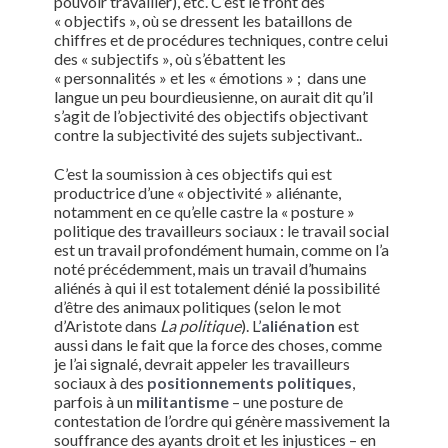
pouvoir travailler), etc. C’est le front des
« objectifs », où se dressent les bataillons de
chiffres et de procédures techniques, contre celui
des « subjectifs », où s’ébattent les
« personnalités » et les « émotions » ; dans une
langue un peu bourdieusienne, on aurait dit qu’il
s’agit de l’objectivité des objectifs objectivant
contre la subjectivité des sujets subjectivant..
C’est la soumission à ces objectifs qui est
productrice d’une « objectivité » aliénante,
notamment en ce qu’elle castre la « posture »
politique des travailleurs sociaux : le travail social
est un travail profondément humain, comme on l’a
noté précédemment, mais un travail d’humains
aliénés à qui il est totalement dénié la possibilité
d’être des animaux politiques (selon le mot
d’Aristote dans
La politique
). L’
aliénation
est
aussi dans le fait que la force des choses, comme
je l’ai signalé, devrait appeler les travailleurs
sociaux à des
positionnements politiques
,
parfois à un
militantisme
– une posture de
contestation de l’ordre qui génère massivement la
souffrance des ayants droit et les injustices – en