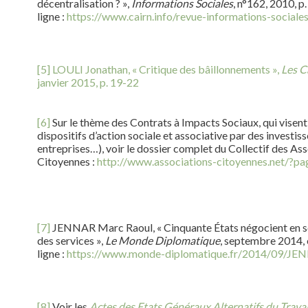
décentralisation ? »,
Informations Sociales
, n°162, 2010, p
ligne :
https://www.cairn.info/revue-informations-social
[5]
LOULI Jonathan, « Critique des bâillonnements »,
Les C
janvier 2015, p. 19-22
[6]
Sur le thème des Contrats à Impacts Sociaux, qui visent 
dispositifs d’action sociale et associative par des investis
entreprises…), voir le dossier complet du Collectif des As
Citoyennes :
http://www.associations-citoyennes.net/?p
[7]
JENNAR Marc Raoul, « Cinquante États négocient en sec
des services »,
Le Monde Diplomatique
, septembre 2014, 
ligne :
https://www.monde-diplomatique.fr/2014/09/J
[8]
Voir les
Actes des Etats Généraux Alternatifs du Travai