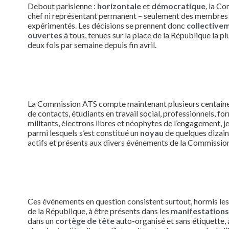
Debout parisienne :
horizontale
et
démocratique
, la C
chef ni représentant permanent – seulement des membres p
expérimentés. Les décisions se prennent donc
collective
ouvertes
à tous, tenues sur la place de la République la p
deux fois par semaine depuis fin avril.
La Commission ATS compte maintenant plusieurs centaine
de contacts, étudiants en travail social, professionnels, fo
militants, électrons libres et néophytes de l’engagement, j
parmi lesquels s’est constitué un
noyau
de quelques dizai
actifs et présents aux divers événements de la Commissio
Ces événements en question consistent surtout, hormis le
de la République, à être présents dans les
manifestation
dans un
cortège de tête
auto-organisé et sans étiquette, 