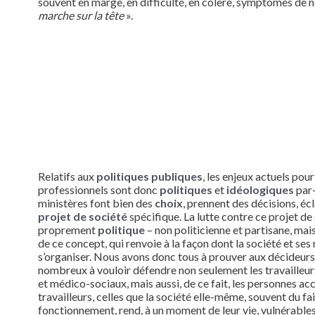
souvent en marge, en difficulté, en colère, symptômes de n
marche sur la tête
».
Relatifs aux
politiques publiques
, les enjeux actuels pou
professionnels sont donc
politiques
et
idéologiques
par-
ministères font bien des
choix
, prennent des décisions, écl
projet de société
spécifique. La lutte contre ce projet de
proprement
politique
– non politicienne et partisane, mai
de ce concept, qui renvoie à la façon dont la société et s
s’organiser. Nous avons donc tous à prouver aux décideu
nombreux à vouloir défendre non seulement les travailleur
et médico-sociaux, mais aussi, de ce fait, les personnes 
travailleurs, celles que la société elle-même, souvent du fa
fonctionnement, rend, à un moment de leur vie, vulnérables