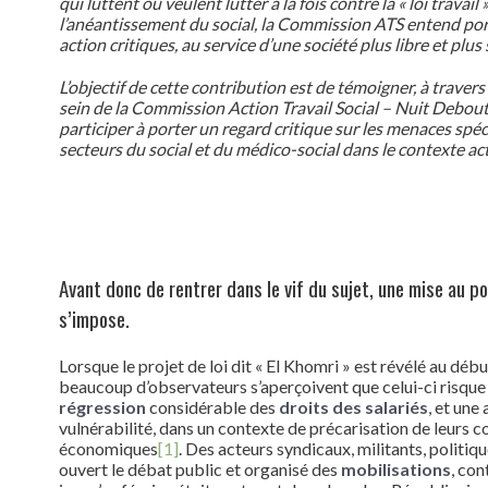
qui luttent ou veulent lutter à la fois contre la « loi travai
l’anéantissement du social, la Commission ATS entend por
action critiques, au service d’une société plus libre et plus 
L’objectif de cette contribution est de témoigner, à trav
sein de la Commission Action Travail Social – Nuit Debout P
participer à porter un regard critique sur les menaces spéc
secteurs du social et du médico-social dans le contexte act
Avant donc de rentrer dans le vif du sujet, une mise au po
s’impose.
Lorsque le projet de loi dit « El Khomri » est révélé au déb
beaucoup d’observateurs s’aperçoivent que celui-ci risque
régression
considérable des
droits des salariés
, et une
vulnérabilité, dans un contexte de précarisation de leurs c
économiques
[1]
. Des acteurs syndicaux, militants, politiq
ouvert le débat public et organisé des
mobilisations
, con