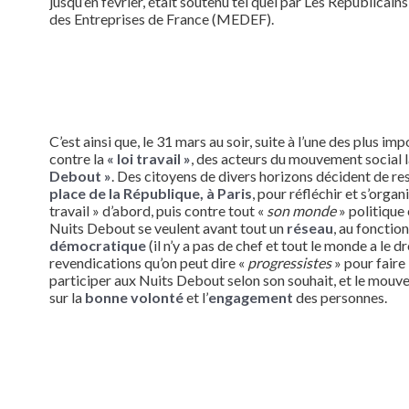
jusqu’en février, était soutenu tel quel par Les Républicai
des Entreprises de France (MEDEF).
C’est ainsi que, le 31 mars au soir, suite à l’une des plus i
contre la
« loi travail »
, des acteurs du mouvement social 
Debout »
. Des citoyens de divers horizons décident de res
place de la République, à Paris
, pour réfléchir et s’organi
travail » d’abord, puis contre tout «
son monde
» politique
Nuits Debout se veulent avant tout un
réseau
, au foncti
démocratique
(il n’y a pas de chef et tout le monde a le dr
revendications qu’on peut dire «
progressistes
» pour faire
participer aux Nuits Debout selon son souhait, et le mouv
sur la
bonne volonté
et l’
engagement
des personnes.