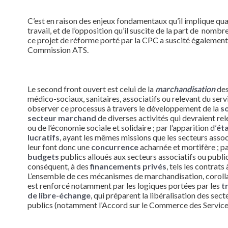
C’est en raison des enjeux fondamentaux qu’il implique qu
travail, et de l’opposition qu’il suscite de la part de nomb
ce projet de réforme porté par la CPC a suscité également 
Commission ATS.
Le second front ouvert est celui de la
marchandisation
des
médico-sociaux, sanitaires, associatifs ou relevant du serv
observer ce processus à travers le développement de la
s
secteur marchand
de diverses activités qui devraient rel
ou de l’économie sociale et solidaire ; par l’apparition d’
éta
lucratifs
, ayant les mêmes missions que les secteurs associ
leur font donc une
concurrence
acharnée et mortifère ; pa
budgets
publics alloués aux secteurs associatifs ou publics
conséquent, à des
financements privés
, tels les contrat
L’ensemble de ces mécanismes de marchandisation, corollai
est renforcé notamment par les logiques portées par les
t
de libre-échange
, qui préparent la libéralisation des sect
publics (notamment l’Accord sur le Commerce des Servic