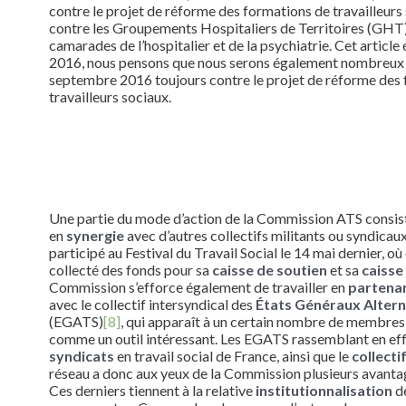
contre le projet de réforme des formations de travailleurs
contre les Groupements Hospitaliers de Territoires (GHT)
camarades de l’hospitalier et de la psychiatrie. Cet article
2016, nous pensons que nous serons également nombreux à
septembre 2016 toujours contre le projet de réforme des
travailleurs sociaux.
Une partie du mode d’action de la Commission ATS consiste 
en
synergie
avec d’autres collectifs militants ou syndicau
participé au Festival du Travail Social le 14 mai dernier, o
collecté des fonds pour sa
caisse de soutien
et sa
caisse
Commission s’efforce également de travailler en
partena
avec le collectif intersyndical des
États Généraux Alterna
(EGATS)
[8]
, qui apparaît à un certain nombre de membre
comme un outil intéressant. Les EGATS rassemblant en eff
syndicats
en travail social de France, ainsi que le
collecti
réseau a donc aux yeux de la Commission plusieurs avantag
Ces derniers tiennent à la relative
institutionnalisation
d