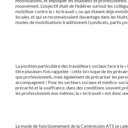
mobilisations, et impliquer les étudiants et professionnels 
mouvement. L’objectif était de
fédérer
surtout les collègu
mobiliser contre la « loi travail », ou qui étaient déjà mobil
locales, et qui se reconnaissaient davantage dans les Nuit
modes de mobilisations traditionnels (syndicats, partis po
La position particulière des travailleurs sociaux face à la « l
titre plusieurs fois rappelée : cette loi risque de les
précar
que professionnels, mais également de précariser les perso
accompagnent ! Pour les secteurs sociaux et médico-sociau
précarité et la souffrance, dans des conditions souvent préc
les professionnels eux-mêmes, la « loi travail » est donc u
Le mode de fonctionnement de la Commission ATS se cale s