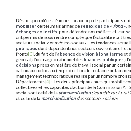
Dès nos premières réunions, beaucoup de participants ont
mobiliser
certes, mais armés de
réflexions de «
fond
»
, 
échanges collectifs
, pour défendre nos métiers et leur
se
ont permis de nous rendre compte que l’actualité était trè
secteurs sociaux et médico-sociaux. Les tendances actuel
publiques
dont dépendent nos secteurs ouvrent en effet 
fronts
[3]
, du fait de l’
absence
de
vision à long terme
et 
général, d’un usage irrationnel des
finances publiques
, d’
décisions
prises en matière de travail social par un certai
nationaux ou locaux (en protection de l’enfance notamment
management technocratique réalisé par un nombre croiss
Départements
[4]
). Les deux principaux axes qui mobilisent
collectives et les capacités d’action de la Commission ATS
social sont celui de la
standardisation
des métiers et prat
et celui de la
marchandisation
des secteurs sociaux
.