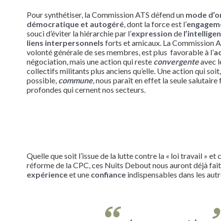
Pour synthétiser, la Commission ATS défend un
mode d’o
démocratique et autogéré
, dont la force est l’
engagem
souci d’éviter la hiérarchie par l’
expression
de
l’intellige
liens interpersonnels
forts et amicaux. La Commission AT
volonté générale de ses membres, est plus favorable à l’
ac
négociation, mais une action qui reste
convergente
avec l
collectifs militants plus anciens qu’elle. Une action qui soit
possible,
commune
, nous paraît en effet la seule salutair
profondes qui cernent nos secteurs.
Quelle que soit l’issue de la lutte contre la « loi travail » et
réforme de la CPC, ces Nuits Debout nous auront déjà fai
expérience
et une
confiance
indispensables dans les autre