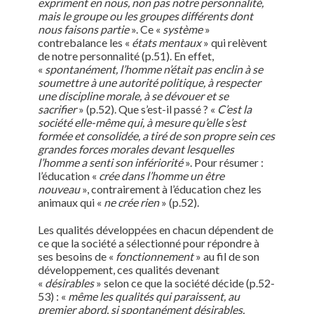
expriment en nous, non pas notre personnalité,
mais le groupe ou les groupes différents dont
nous faisons partie
». Ce «
système
»
contrebalance les «
états mentaux
» qui relèvent
de notre personnalité (p.51). En effet,
«
spontanément, l’homme n’était pas enclin à se
soumettre à une autorité politique, à respecter
une discipline morale, à se dévouer et se
sacrifier
» (p.52). Que s’est-il passé ? «
C’est la
société elle-même qui, à mesure qu’elle s’est
formée et consolidée, a tiré de son propre sein ces
grandes forces morales devant lesquelles
l’homme a senti son infériorité
». Pour résumer :
l’éducation «
crée dans l’homme un être
nouveau
», contrairement à l’éducation chez les
animaux qui «
ne crée rien
» (p.52).
Les qualités développées en chacun dépendent de
ce que la société a sélectionné pour répondre à
ses besoins de «
fonctionnement
» au fil de son
développement, ces qualités devenant
«
désirables
» selon ce que la société décide (p.52-
53) : «
même les qualités qui paraissent, au
premier abord, si spontanément désirables,