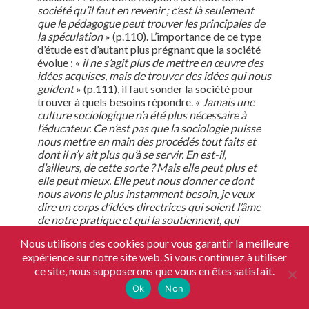
société qu’il faut en revenir ; c’est là seulement
que le pédagogue peut trouver les principales de
la spéculation
» (p.110). L’importance de ce type
d’étude est d’autant plus prégnant que la société
évolue : «
il ne s’agit plus de mettre en œuvre des
idées acquises, mais de trouver des idées qui nous
guident
» (p.111), il faut sonder la société pour
trouver à quels besoins répondre. «
Jamais une
culture sociologique n’a été plus nécessaire à
l’éducateur. Ce n’est pas que la sociologie puisse
nous mettre en main des procédés tout faits et
dont il n’y ait plus qu’à se servir. En est-il,
d’ailleurs, de cette sorte ? Mais elle peut plus et
elle peut mieux. Elle peut nous donner ce dont
nous avons le plus instamment besoin, je veux
dire un corps d’idées directrices qui soient l’âme
de notre pratique et qui la soutiennent, qui
donnent un sens à notre action, et qui nous y
Nous utilisons des cookies pour vous garantir la meilleure
attachent ; ce qui est la condition nécessaire pour
expérience sur notre site web. Si vous continuez à utiliser
que cette action soit féconde
» (p.112).
ce site, nous supposerons que vous en êtes satisfait.
Ok
Non
Chapitre IV. L’évolution et le rôle de