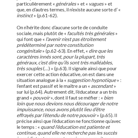
particulièrement «
générales
» et «
vagues
» et
que, en d’autres termes, il n’existe aucune sorte d’ «
instinct
» (p.61-62).
On n’hérite donc d’aucune sorte de conduite
sociale, mais plutôt de «
facultés très générales
»
qui font que «
l’avenir n’est pas étroitement
prédéterminé par notre constitution
congénitale
» (p.62-63). En effet, «
dire que les
caractères innés
sont, pour la plupart, très
généraux, c’est dire qu’ils sont très malléables,
très souples
(…) » (p.63). Il signale ainsi que pour
exercer cette action éducative, on est dans une
situation analogue à la «
suggestion hypnotique
» :
l’enfant est passif et le maître a un «
ascendant
»
sur lui (p.64). Autrement dit, l’éducateur a un très
grand «
pouvoir
», dont il faut se méfier : «
bien
loin que nous devions nous décourager de notre
impuissance, nous avons plutôt lieu d’être
effrayés par l’étendu de notre pouvoir
» (p.65). Il
précise ainsi que l’éducation ne fonctionne qu’avec
le temps : «
quand l’éducation est patiente et
continue, quand elle ne recherche pas les succès