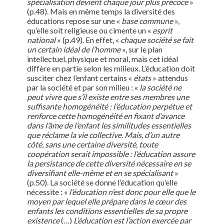
spécialisation devient chaque jour plus précoce
»
(p.48). Mais en même temps la diversité des
éducations repose sur une «
base commune
»,
qu’elle soit religieuse ou cimente un «
esprit
national
» (p.49). En effet, «
chaque société se fait
un certain idéal de l’homme
», sur le plan
intellectuel, physique et moral, mais cet idéal
diffère en partie selon les milieux. L’éducation doit
susciter chez l’enfant certains «
états
» attendus
par la société et par son milieu : «
la société ne
peut vivre que s’il existe entre ses membres une
suffisante homogénéité : l’éducation perpétue et
renforce cette homogénéité en fixant d’avance
dans l’âme de l’enfant les similitudes essentielles
que réclame la vie collective. Mais, d’un autre
côté, sans une certaine diversité, toute
coopération serait impossible : l’éducation assure
la persistance de cette diversité nécessaire en se
diversifiant elle-même et en se spécialisant
»
(p.50). La société se donne l’éducation qu’elle
nécessite : «
l’éducation n’est donc pour elle que le
moyen par lequel elle prépare dans le cœur des
enfants les conditions essentielles de sa propre
existence
(…)
L’éducation est l’action exercée par