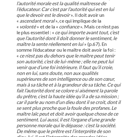
l’autorité morale est la qualité maîtresse de
l’éducateur. Car c’est par l’autorité qui est en lui
que le devoir est le devoir
». Il doit avoir un
«
ascendant moral
», ce qui implique de la
«
volonté
» et de la «
confiance
». Mais ce n’est pas
le plus essentiel : «
ce qui importe avant tout, c’est
que l’autorité dont il doit donner le sentiment, le
maître la sente réellement en lui
» (p.67). En
somme l’éducateur ou le maître doit avoir la foi :
«
ce n’est pas du dehors que le maître peut tenir
son autorité, c’est de lui-même ; elle ne peut lui
venir que d’une foi intérieure. Il faut qu’il croie,
non en lui, sans doute, non aux qualités
supérieures de son intelligence ou de son cœur,
mais à sa tâche et à la grandeur de sa tâche. Ce qui
fait l’autorité dont se colore si aisément la parole
du prêtre, c’est la haute idée qu’il a de sa mission ;
car il parle au nom d’un dieu dont il se croit, dont il
se sent plus proche que la foule des profanes. Le
maître laïc peut et doit avoir quelque chose de ce
sentiment. Lui aussi, il est l’organe d’une grande
personne morale qui le dépasse : c’est la société.
De même que le prêtre est l’interprète de son
dieu, lui, il est l’interprète des grandes idées