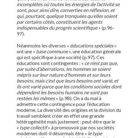
incomplètes où toutes les énergies de l’activité se
sont, pour ainsi dire, converties en réflexion, et
qui, pourtant, quelque tronquées qu’elles soient
par certains côtés, constituent les agents
indispensables du progrès scientifique
» (p.96-
97).
Néanmoins les diverses «
éducations spéciales
»
ont une «
base commune
», une éducation générale
qui est spécifique à une société (p.97). Ces
éducations sont contingentes : «
ce n’est pas que,
par suite d’aberrations, les hommes se soient
mépris sur leur nature d’hommes et sur leurs
besoins, mais c’est que leurs besoins ont varié, et
ils ont varié parce que les conditions sociales dont
dépendent les besoins humains ne sont pas
restées les mêmes
» (p.98). On a du mal à
admettre cette contingence pour l’éducation
moderne. La diversité des origines et la division du
travail semblent créer en effet une grande
hétérogénéité mais justement : peut-être que le
«
type collectif
» à promouvoir par nos sociétés
modernes doit-il désormais être «
le type