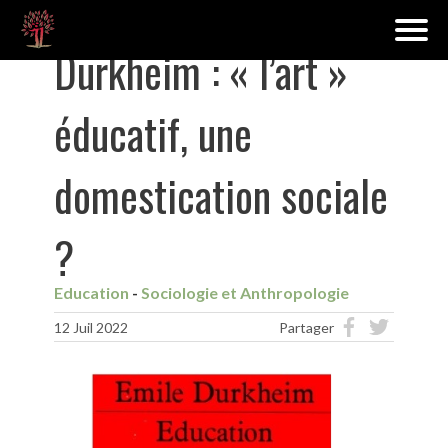
Durkheim : « l’art »
éducatif, une
domestication sociale
?
Education
Sociologie et Anthropologie
12 Juil 2022
Partager