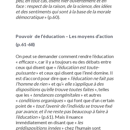
peu, en tout cas, osent nier ouvertement et en
face : respect de la raison, de la science, des idées
et des sentiments qui sont à la base de la morale
démocratique
» (p.60).
Pouvoir de l’éducation – Les moyens d’action
(p.61-68)
On peut se demander comment rendre l’éducation
«
efficace
», car il y a toujours eu des débats entre
ceux qui disent que «
l’éducation est toute-
puissante
» et ceux qui disent que l’inné domine. Il
est d’accord pour dire que «
l’éducation ne fait pas
l’homme de rien
» et qu’«
elle s’applique à des
dispositions qu’elle trouve toutes faites
», telles
que les «
tendances congénitales
» et autres
«
conditions organiques
» qui font que d’un certain
point de «
tout l’avenir de l’individu se trouve fixé
par avance, et il ne reste pas beaucoup à faire à
l’éducation
» (p.61). Mais il nuance
immédiatement en disant que «
les
prédispositions innées
» chez l’humain sont