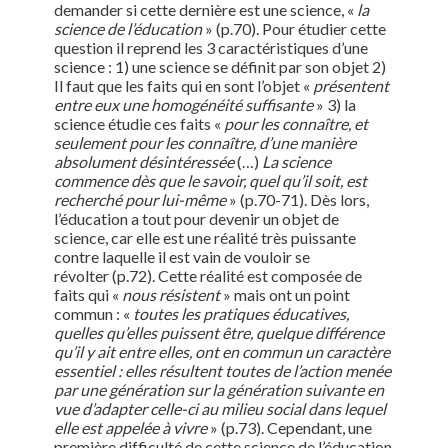
demander si cette dernière est une science, «
la
science de l’éducation
» (p.70). Pour étudier cette
question il reprend les 3 caractéristiques d’une
science : 1) une science se définit par son objet 2)
Il faut que les faits qui en sont l’objet «
présentent
entre eux une homogénéité suffisante
» 3) la
science étudie ces faits «
pour les connaître, et
seulement pour les connaître, d’une manière
absolument désintéressée
(…)
La science
commence dès que le savoir, quel qu’il soit, est
recherché pour lui-même
» (p.70-71). Dès lors,
l’éducation a tout pour devenir un objet de
science, car elle est une réalité très puissante
contre laquelle il est vain de vouloir se
révolter (p.72). Cette réalité est composée de
faits qui «
nous résistent
» mais ont un point
commun : «
toutes les pratiques éducatives,
quelles qu’elles puissent être, quelque différence
qu’il y ait entre elles, ont en commun un caractère
essentiel : elles résultent toutes de l’action menée
par une génération sur la génération suivante en
vue d’adapter celle-ci au milieu social dans lequel
elle est appelée à vivre
» (p.73). Cependant, une
première difficulté de cette science de l’éducation