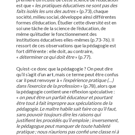
est que «
les pratiques éducatives ne sont pas des
faits isolés les uns des autres
» (p.73), chaque
société, milieu social, développe ainsi différentes
formes d’éducation. Étudier cette diversité est en
soi une tâche de la science de l’éducation, de
même qu’étudier le fonctionnement des
institutions éducatives elles-mêmes (p.73-76). Il
ressort de ces observations que la pédagogie est
fort différente : elle doit, au contraire,
«
déterminer ce qui doit être
» (p.77).
Qu’est-ce donc que la pédagogie ? On peut dire
qu’il s’agit d’un
art
, mais ce terme peut être confus
car il peut renvoyer à «
l’expérience pratique (…)
dans l’exercice de la profession
» (p.78), alors que
la pédagogie contient une réflexion spéculative :
«
on peut être un parfait éducateur et pourtant
être tout à fait impropre aux spéculations de la
pédagogie. Le maître habile sait faire ce qu’il faut,
sans pouvoir toujours dire les raisons qui
justifient les procédés qu’il emploie ; inversement,
le pédagogue peut manquer de toute habileté
pratique ; nous n’aurions pas confié une classe ni à