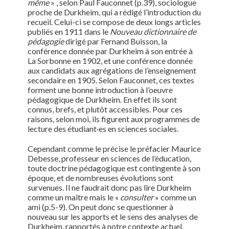
même
» , selon Paul Fauconnet (p.39), sociologue
proche de Durkheim, qui a rédigé l’introduction du
recueil. Celui-ci se compose de deux longs articles
publiés en 1911 dans le
Nouveau dictionnaire de
pédagogie
dirigé par Fernand Buisson, la
conférence donnée par Durkheim à son entrée à
La Sorbonne en 1902, et une conférence donnée
aux candidats aux agrégations de l’enseignement
secondaire en 1905. Selon Fauconnet, ces textes
forment une bonne introduction à l’oeuvre
pédagogique de Durkheim. En effet ils sont
connus, brefs, et plutôt accessibles. Pour ces
raisons, selon moi, ils figurent aux programmes de
lecture des étudiant·es en sciences sociales.
Cependant comme le précise le préfacier Maurice
Debesse, professeur en sciences de l’éducation,
toute doctrine pédagogique est contingente à son
époque, et de nombreuses évolutions sont
survenues. Il ne faudrait donc pas lire Durkheim
comme un maître mais le «
consulter
» comme un
ami (p.5-9). On peut donc se questionner à
nouveau sur les apports et le sens des analyses de
Durkheim, rapportés à notre contexte actuel.