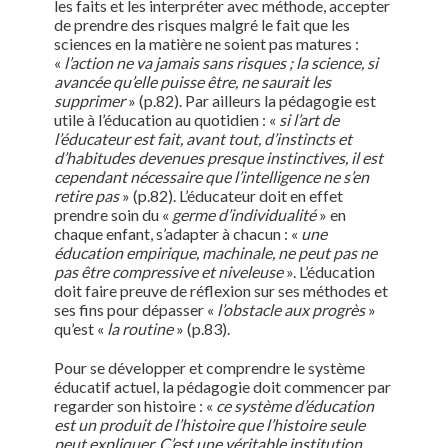
les faits et les interpréter avec méthode, accepter
de prendre des risques malgré le fait que les
sciences en la matière ne soient pas matures :
«
l’action ne va jamais sans risques ; la science, si
avancée qu’elle puisse être, ne saurait les
supprimer
» (p.82). Par ailleurs la pédagogie est
utile à l’éducation au quotidien : «
si l’art de
l’éducateur est fait, avant tout, d’instincts et
d’habitudes devenues presque instinctives, il est
cependant nécessaire que l’intelligence ne s’en
retire pas
» (p.82). L’éducateur doit en effet
prendre soin du «
germe d’individualité
» en
chaque enfant, s’adapter à chacun : «
une
éducation empirique, machinale, ne peut pas ne
pas être compressive et niveleuse
». L’éducation
doit faire preuve de réflexion sur ses méthodes et
ses fins pour dépasser «
l’obstacle aux progrès
»
qu’est «
la routine
» (p.83).
Pour se développer et comprendre le système
éducatif actuel, la pédagogie doit commencer par
regarder son histoire : «
ce système d’éducation
est un produit de l’histoire que l’histoire seule
peut expliquer. C’est une véritable institution