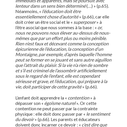
immédiats et apparents, mais se poursuit avec
lenteur dans un sens bien déterminé
(…) » (p.65).
Néanmoins, «
l’éducation doit être
essentiellement chose d’autorité
» (p.66), car elle
doit créer un être social et le «
superposer
» à
l’être asocial que nous sommes à la base : «
or,
nous ne pouvons nous élever au-dessus de nous-
mêmes que par un effort plus ou moins pénible.
Rien n’est faux et décevant comme la conception
épicurienne de l’éducation, la conception d’un
Montaigne, par exemple, d’après laquelle l’homme
peut se former en se jouant et sans autre aiguillon
que l’attrait du plaisir. Si la vie n’a rien de sombre
et s’il est criminel de l’assombrir artificiellement
sous le regard de l’enfant, elle est cependant
sérieuse et grave, et l’éducation, qui prépare à la
vie, doit participer de cette gravité
» (p.66).
L’enfant doit apprendre la «
contention
» à
dépasser son «
égoïsme naturel
». Or cette
contention ne peut passer par la contrainte
physique : elle doit donc passer par «
le sentiment
du devoir
» (p.66). Les parents et éducateurs
doivent donc incarner ce devoir : «
c’est dire que