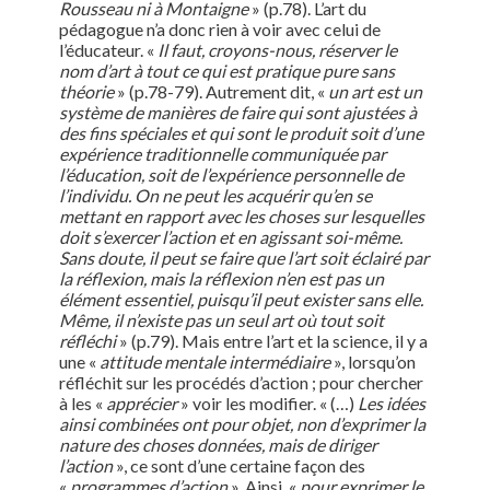
Rousseau ni à Montaigne
» (p.78). L’art du
pédagogue n’a donc rien à voir avec celui de
l’éducateur. «
Il faut, croyons-nous, réserver le
nom d’art à tout ce qui est pratique pure sans
théorie
» (p.78-79). Autrement dit, «
un art est un
système de manières de faire qui sont ajustées à
des fins spéciales et qui sont le produit soit d’une
expérience traditionnelle communiquée par
l’éducation, soit de l’expérience personnelle de
l’individu. On ne peut les acquérir qu’en se
mettant en rapport avec les choses sur lesquelles
doit s’exercer l’action et en agissant soi-même.
Sans doute, il peut se faire que l’art soit éclairé par
la réflexion, mais la réflexion n’en est pas un
élément essentiel, puisqu’il peut exister sans elle.
Même, il n’existe pas un seul art où tout soit
réfléchi
» (p.79). Mais entre l’art et la science, il y a
une «
attitude mentale intermédiaire
», lorsqu’on
réfléchit sur les procédés d’action ; pour chercher
à les «
apprécier
» voir les modifier. « (…)
Les idées
ainsi combinées ont pour objet, non d’exprimer la
nature des choses données, mais de diriger
l’action
», ce sont d’une certaine façon des
«
programmes d’action
». Ainsi, «
pour exprimer le