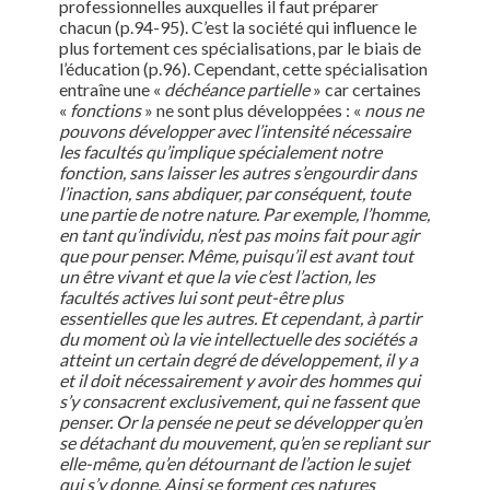
professionnelles auxquelles il faut préparer
chacun (p.94-95). C’est la société qui influence le
plus fortement ces spécialisations, par le biais de
l’éducation (p.96). Cependant, cette spécialisation
entraîne une «
déchéance partielle
» car certaines
«
fonctions
» ne sont plus développées : «
nous ne
pouvons développer avec l’intensité nécessaire
les facultés qu’implique spécialement notre
fonction, sans laisser les autres s’engourdir dans
l’inaction, sans abdiquer, par conséquent, toute
une partie de notre nature. Par exemple, l’homme,
en tant qu’individu, n’est pas moins fait pour agir
que pour penser. Même, puisqu’il est avant tout
un être vivant et que la vie c’est l’action, les
facultés actives lui sont peut-être plus
essentielles que les autres. Et cependant, à partir
du moment où la vie intellectuelle des sociétés a
atteint un certain degré de développement, il y a
et il doit nécessairement y avoir des hommes qui
s’y consacrent exclusivement, qui ne fassent que
penser. Or la pensée ne peut se développer qu’en
se détachant du mouvement, qu’en se repliant sur
elle-même, qu’en détournant de l’action le sujet
qui s’y donne. Ainsi se forment ces natures