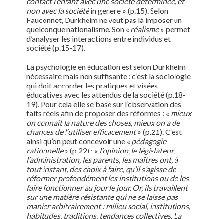
contact l’enfant avec une société déterminée, et
non avec la société
in genere » (p.15). Selon
Fauconnet, Durkheim ne veut pas là imposer un
quelconque nationalisme. Son «
réalisme
» permet
d’analyser les interactions entre individus et
société (p.15-17).
La psychologie en éducation est selon Durkheim
nécessaire mais non suffisante : c’est la sociologie
qui doit accorder les pratiques et visées
éducatives avec les attendus de la société (p.18-
19). Pour cela elle se base sur l’observation des
faits réels afin de proposer des réformes : «
mieux
on connaît la nature des choses, mieux on a de
chances de l‘utiliser efficacement
» (p.21). C’est
ainsi qu’on peut concevoir une «
pédagogie
rationnelle
» (p.22) : «
l’opinion, le législateur,
l’administration, les parents, les maîtres ont, à
tout instant, des choix à faire, qu’il s’agisse de
réformer profondément les institutions ou de les
faire fonctionner au jour le jour. Or, ils travaillent
sur une matière résistante qui ne se laisse pas
manier arbitrairement : milieu social, institutions,
habitudes, traditions, tendances collectives. La