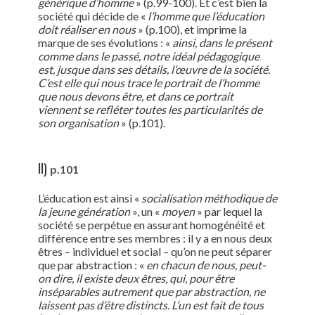
générique d’homme
» (p.99-100). Et c’est bien la
société qui décide de «
l’homme que l’éducation
doit réaliser en nous
» (p.100), et imprime la
marque de ses évolutions : «
ainsi, dans le présent
comme dans le passé, notre idéal pédagogique
est, jusque dans ses détails, l’œuvre de la société.
C’est elle qui nous trace le portrait de l’homme
que nous devons être, et dans ce portrait
viennent se refléter toutes les particularités de
son organisation
» (p.101).
II)
p.101
L’éducation est ainsi «
socialisation méthodique de
la jeune génération
», un «
moyen
» par lequel la
société se perpétue en assurant homogénéité et
différence entre ses membres : il y a en nous deux
êtres – individuel et social – qu’on ne peut séparer
que par abstraction : «
en chacun de nous, peut-
on dire, il existe deux êtres, qui, pour être
inséparables autrement que par abstraction, ne
laissent pas d’être distincts. L’un est fait de tous