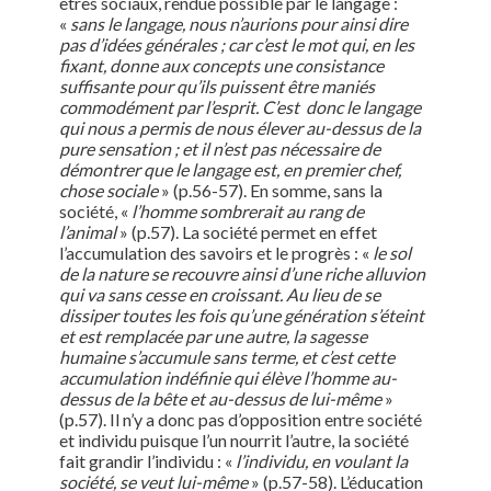
êtres sociaux, rendue possible par le langage :
«
sans le langage, nous n’aurions pour ainsi dire
pas d’idées générales ; car c’est le mot qui, en les
fixant, donne aux concepts une consistance
suffisante pour qu’ils puissent être maniés
commodément par l’esprit. C’est donc le langage
qui nous a permis de nous élever au-dessus de la
pure sensation ; et il n’est pas nécessaire de
démontrer que le langage est, en premier chef,
chose sociale
» (p.56-57). En somme, sans la
société, «
l’homme sombrerait au rang de
l’animal
» (p.57). La société permet en effet
l’accumulation des savoirs et le progrès : «
le sol
de la nature se recouvre ainsi d’une riche alluvion
qui va sans cesse en croissant. Au lieu de se
dissiper toutes les fois qu’une génération s’éteint
et est remplacée par une autre, la sagesse
humaine s’accumule sans terme, et c’est cette
accumulation indéfinie qui élève l’homme au-
dessus de la bête et au-dessus de lui-même
»
(p.57). Il n’y a donc pas d’opposition entre société
et individu puisque l’un nourrit l’autre, la société
fait grandir l’individu : «
l’individu, en voulant la
société, se veut lui-même
» (p.57-58). L’éducation