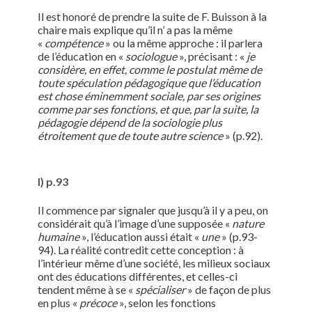
Il est honoré de prendre la suite de F. Buisson à la
chaire mais explique qu’il n’ a pas la même
«
compétence
» ou la même approche : il parlera
de l’éducation en «
sociologue
», précisant : «
je
considère, en effet, comme le postulat même de
toute spéculation pédagogique que l’éducation
est chose éminemment sociale, par ses origines
comme par ses fonctions, et que, par la suite, la
pédagogie dépend de la sociologie plus
étroitement que de toute autre science
» (p.92).
I) p.93
Il commence par signaler que jusqu’à il y a peu, on
considérait qu’à l’image d’une supposée «
nature
humaine
», l’éducation aussi était «
une
» (p.93-
94). La réalité contredit cette conception : à
l’intérieur même d’une société, les milieux sociaux
ont des éducations différentes, et celles-ci
tendent même à se «
spécialiser
» de façon de plus
en plus «
précoce
», selon les fonctions