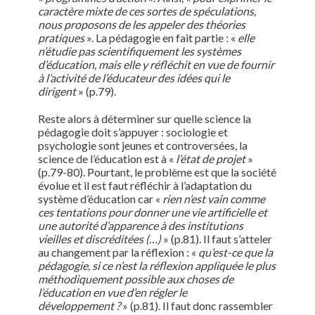
caractère mixte de ces sortes de spéculations,
nous proposons de les appeler des théories
pratiques
». La pédagogie en fait partie : «
elle
n’étudie pas scientifiquement les systèmes
d’éducation, mais elle y réfléchit en vue de fournir
à l’activité de l’éducateur des idées qui le
dirigent
» (p.79).
Reste alors à déterminer sur quelle science la
pédagogie doit s’appuyer : sociologie et
psychologie sont jeunes et controversées, la
science de l’éducation est à «
l’état de projet
»
(p.79-80). Pourtant, le problème est que la société
évolue et il est faut réfléchir à l’adaptation du
système d’éducation car «
rien n’est vain comme
ces tentations pour donner une vie artificielle et
une autorité d’apparence à des institutions
vieilles et discréditées (…)
» (p.81). Il faut s’atteler
au changement par la réflexion : «
qu’est-ce que la
pédagogie, si ce n’est la réflexion appliquée le plus
méthodiquement possible aux choses de
l’éducation en vue d’en régler le
développement ?
» (p.81). Il faut donc rassembler