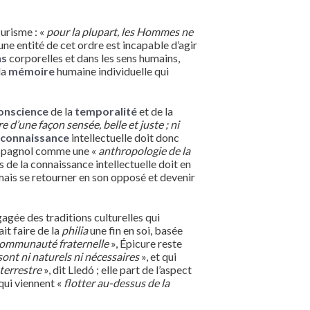
curisme : «
pour la plupart, les Hommes ne
une entité de cet ordre est incapable d’agir
ns
corporelles et dans les sens humains,
 la
mémoire
humaine individuelle qui
onscience
de la
temporalité
et de la
e d’une façon sensée, belle et juste ; ni
a
connaissance
intellectuelle doit donc
r espagnol comme une «
anthropologie de la
ns de la connaissance intellectuelle doit en
mais se retourner en son opposé et devenir
gagée des traditions culturelles qui
it faire de la
philia
une fin en soi, basée
ommunauté fraternelle
», Épicure reste
sont ni naturels ni nécessaires
», et qui
terrestre
», dit Lledó ; elle part de l’aspect
qui viennent «
flotter au-dessus de la