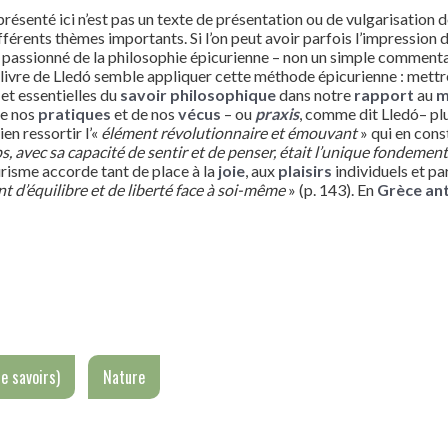
présenté ici n’est pas un texte de présentation ou de vulgarisation d
fférents thèmes importants. Si l’on peut avoir parfois l’impression 
n passionné de la philosophie épicurienne – non un simple commentat
, le livre de Lledó semble appliquer cette méthode épicurienne : met
 et essentielles du
savoir philosophique
dans notre
rapport
au
m
 de nos
pratiques
et de nos
vécus
– ou
praxis
, comme dit Lledó– plu
en ressortir l’«
élément révolutionnaire et émouvant
» qui en cons
 avec sa capacité de sentir et de penser, était l’unique fondement 
curisme accorde tant de place à la
joie
, aux
plaisirs
individuels et pa
t d’équilibre et de liberté face à soi-même
» (p. 143). En
Grèce an
e savoirs)
Nature