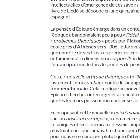
intellectuelles d’émergence de ces savoirs 
livre de Lledó se découpe en une quinzaine
espagnol.
La pensée d’Épicure émerge dans un contex
l’époque abandonnaient peu à peu «
l’idéal
«
problèmes théoriques
» posés par
Plato
école près d’
Athènes
vers -306, le Jardin.
que nombre de ses illustres prédécesseurs, 
notamment à la dimension «
corporelle
» d
l’
émancipation
de tous les modes de pens
Cette «
nouvelle attitude théorique
» (p. 
justement son «
combat
» contre le langage
bonheur humain
. Cela implique un nouvel
Épicure cherche à interroger et à connaître
que les lecteurs puissent mémoriser ses p
En proposant cette nouvelle «
épistémolo
sans «
conscience critique
», à commencer 
cosmiques et leurs dieux aux desseins imp
plus lointaines que jamais. C’est pourquoi
pour nous en émanciper, plutôt que d’attendr