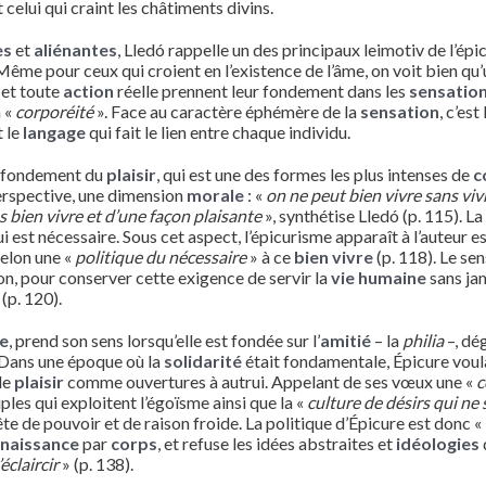
celui qui craint les châtiments divins.
es
et
aliénantes
, Lledó rappelle un des principaux leimotiv de l’épi
 Même pour ceux qui croient en l’existence de l’âme, on voit bien qu’
et toute
action
réelle prennent leur fondement dans les
sensatio
a «
corporéité
». Face au caractère éphémère de la
sensation
, c’est
t le
langage
qui fait le lien entre chaque individu.
u fondement du
plaisir
, qui est une des formes les plus intenses de
c
 perspective, une dimension
morale
: «
on ne peut bien vivre sans vivr
ns bien vivre et d’une façon plaisante
», synthétise Lledó (p. 115). L
ui est nécessaire. Sous cet aspect, l’épicurisme apparaît à l’auteu
selon une «
politique du nécessaire
» à ce
bien vivre
(p. 118). Le se
on, pour conserver cette exigence de servir la
vie humaine
sans ja
 (p. 120).
ve
, prend son sens lorsqu’elle est fondée sur l’
amitié
– la
philia
–, dé
é. Dans une époque où la
solidarité
était fondamentale, Épicure voula
le
plaisir
comme ouvertures à autrui. Appelant de ses vœux une «
c
ples qui exploitent l’égoïsme ainsi que la «
culture de désirs qui ne 
te de pouvoir et de raison froide. La politique d’Épicure est donc «
naissance
par
corps
, et refuse les idées abstraites et
idéologies
éclaircir
» (p. 138).