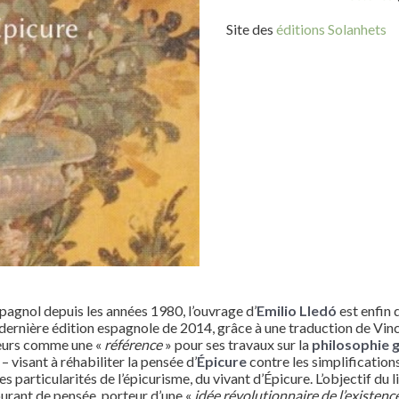
Site des
éditions Solanhets
spagnol depuis les années 1980, l’ouvrage d’
Emilio Lledó
est enfin 
a dernière édition espagnole de 2014, grâce à une traduction de Vi
iteurs comme une «
référence
» pour ses travaux sur la
philosophie 
 visant à réhabiliter la pensée d’
Épicure
contre les simplifications
des particularités de l’épicurisme, du vivant d’Épicure. L’objectif du 
urant de pensée, porteur d’une «
idée révolutionnaire de l’existenc