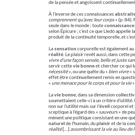
de la pensée et angoissent continuellement 
À l’inverse de ces connaissances
abstrait
comprennent qu’avec leur corps
» (p. 84).
seule dans le monde : toute
connaissance
selon Épicure ; c’est ce que Lledó appelle l
produit de la continuité temporelle, et c’es
La
sensation
corporelle est également a
réalité
. Le plaisir revêt aussi, dans cette
vivre d’une façon sensée, belle et juste sa
servir cette
vie bonne
et chercher ce qui l
nécessité
», ou une quête du «
bien vivre
» 
effet être continuellement remis en questi
«
une menace pour le corps et pour la vie
»
La
vie bonne
, dans sa dimension
collecti
soumettaient celle-ci à un critère d’utilit
non sur l’utilité mais sur l’
éveil
corporel et 
sceptique à l’égard des «
sauveurs
» de peu
mènent une politique consistant en une quê
naturel
de l’humain, du
plaisir
et de la
con
réalité
[…]
assombrissant la vie au lieu de l’