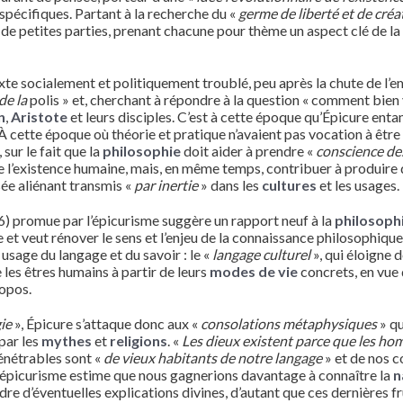
spécifiques. Partant à la recherche du «
germe de liberté et de créa
 de petites parties, prenant chacune pour thème un aspect clé de la
te socialement et politiquement troublé, peu après la chute de l’e
 de la
polis » et, cherchant à répondre à la question « comment bien 
n
,
Aristote
et leurs disciples. C’est à cette époque qu’Épicure enta
 À cette époque où théorie et pratique n’avaient pas vocation à être
sur le fait que la
philosophie
doit aider à prendre «
conscience des 
e l’existence humaine, mais, en même temps, contribuer à produire 
ée aliénant transmis «
par inertie
» dans les
cultures
et les usages.
36) promue par l’épicurisme suggère un rapport neuf à la
philosoph
 et veut rénover le sens et l’enjeu de la connaissance philosophique
 usage du langage et du savoir : le «
langage culturel
», qui éloigne d
 les êtres humains à partir de leurs
modes de vie
concrets, en vue
ropos.
gie
», Épicure s’attaque donc aux «
consolations métaphysiques
» qu
par les
mythes
et
religions
. «
Les dieux existent parce que les ho
énétrables sont «
de vieux habitants de notre langage
» et de nos c
 l’épicurisme estime que nous gagnerions davantage à connaître la
n
e d’éventuelles explications divines, d’autant que ces dernières fru