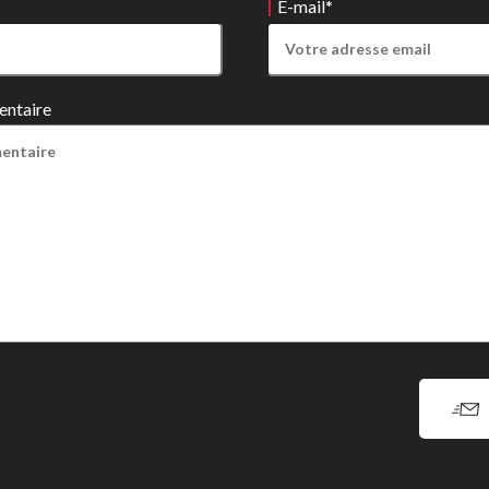
E-mail
*
entaire