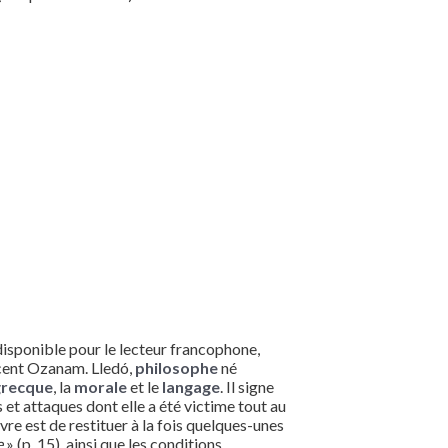
disponible pour le lecteur francophone,
ncent Ozanam. Lledó,
philosophe
né
grecque
, la
morale
et le
langage
. Il signe
 et attaques dont elle a été victime tout au
livre est de restituer à la fois quelques-unes
e
» (p. 15), ainsi que les conditions