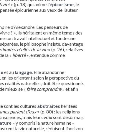
tivité
» (p. 18) qui anime l’
épicurisme
, le
 pensée épicurienne aux yeux de l’auteur
mpire d’Alexandre. Les penseurs de
vivre ? », ils héritaient en même temps des
me son travail intellectuel et fonde une
 séparées, le philosophe insiste, davantage
limites réelles de la vie
» (p. 26), relatives
de la «
liberté
», entendue comme
ie
et au
langage
. Elle abandonne
, en les orientant selon la perspective du
es réalités naturelles, doit être questionné.
 de mieux se «
faire comprendre
» et afin
e sont les cultures
abstraites
héritées
mmes parlent d’eux
» (p. 80) : les religions
onsciences, mais leurs voix sont désormais
ature
– y compris la nature humaine –
strent la vie naturelle, réduisent l’horizon