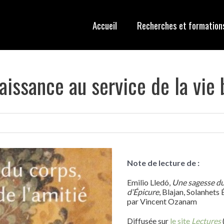
Accueil
Recherches et formation
naissance au service de la vie
Note de lecture de :
Emilio
Lledó
,
Une sagesse du c
d’Épicure
, Blajan, Solanhets 
par Vincent Ozanam
Diffusée sur
le site
Lectures