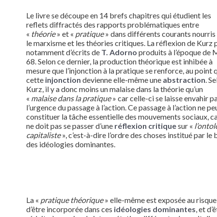
Le livre se découpe en 14 brefs chapitres qui étudient les
reflets diffractés des rapports problématiques entre
«
théorie
» et «
pratique
» dans différents courants nourris
le marxisme et les théories critiques. La réflexion de Kurz 
notamment d’écrits de
T. Adorno
produits à l’époque de 
68. Selon ce dernier, la production théorique est inhibée à
mesure que l’injonction à la pratique se renforce, au point 
cette
injonction
devienne elle-même une
abstraction
. S
Kurz, il y a donc moins un malaise dans la théorie qu’un
«
malaise dans la pratique
» car celle-ci se laisse envahir p
l’urgence du passage à l’action. Ce passage à l’action ne pe
constituer la tâche essentielle des mouvements sociaux, c
ne doit pas se passer d’une
réflexion critique
sur «
l’ontol
capitaliste
», c’est-à-dire l’ordre des choses institué par le 
des idéologies dominantes.
La «
pratique théorique
» elle-même est exposée au risque
d’être incorporée dans ces
idéologies dominantes
, et d’