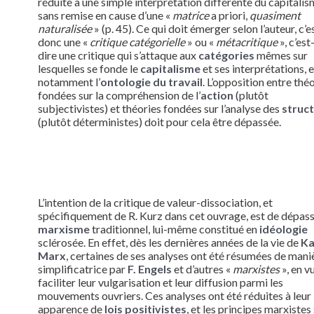
réduite à une simple interprétation différente du capitalis
sans remise en cause d’une «
matrice
a priori,
quasiment
naturalisée
» (p. 45). Ce qui doit émerger selon l’auteur, c’e
donc une «
critique catégorielle
» ou «
métacritique
», c’est
dire une critique qui s’attaque aux
catégories
mêmes sur
lesquelles se fonde le
capitalisme
et ses interprétations, e
notamment l’
ontologie du travail
. L’opposition entre thé
fondées sur la compréhension de l’
action
(plutôt
subjectivistes) et théories fondées sur l’analyse des
struc
(plutôt déterministes) doit pour cela être dépassée.
L’intention de la critique de valeur-dissociation, et
spécifiquement de R. Kurz dans cet ouvrage, est de dépass
marxisme
traditionnel, lui-même constitué en
idéologie
sclérosée. En effet, dès les dernières années de la vie de
Ka
Marx
, certaines de ses analyses ont été résumées de mani
simplificatrice par
F. Engels
et d’autres «
marxistes
», en v
faciliter leur vulgarisation et leur diffusion parmi les
mouvements ouvriers. Ces analyses ont été réduites à leur
apparence de
lois positivistes
, et les principes marxistes