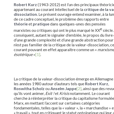
Robert Kurz
(1943-2012) est l’un des principaux théorici
appartenant au courant intellectuel de la
critique de la va
dissociation
. Le présent ouvrage entend examiner, à la lu
de ce cadre conceptuel, le problème des rapports entre
théorie
et
pratique
dans quelques-unes des pensées
e
marxistes ou critiques qui ont le plus marqué le XX
siècle.
conséquent, autant le signaler d’emblée, le propos du livre 
d’une grande complexité et d’une grande abstraction pour
n’est pas familier de la critique de la valeur-dissociation, c
courant pouvant en effet apparaître comme un «
marxism
ésotérique
»
[1]
.
La critique de la valeur-dissociation émerge en Allemagne
les années 1980 autour d’auteurs tels que
Robert Kurz
,
Roswitha Scholz
ou
Anselm Jappe
[2]
, ainsi que des revu
qu’ils vont animer,
Exit !
et
Krisis
notamment. Le courant
cherche à réinterpréter la critique du capitalisme formulé
Marx, en mettant l’accent sur certaines catégories
fondamentales, telles que la « valeur », la « marchandise » e
« travail », tout en critiquant le statut ontologique qui leur 