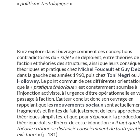
«
politisme tautologique
».
Kurz explore dans l’ouvrage comment ces conceptions
contradictoires du «
sujet
» se déploient, entre théories de
l’action et théories des structures, ainsi que leurs conséqu
théoriques et pratiques chez
Michel Foucault
et
Guy De
dans la gauche des années 1960, puis chez
Toni Negri
ou
Holloway
. Le point commun de ces différentes orientatio
que la «
pratique théorique
» est constamment soumise à
l’injonction activiste, à l’urgence d’être opérationnelle en v
passage à l’action. L’auteur conclut donc son ouvrage en
rappelant que les
mouvements sociaux
sont actuelleme
fragmentés et limités du fait justement de leurs approches
théoriques simplistes, et que, pour s’épanouir, la productio
théorique doit se libérer de cette injonction : «
il faut que l
théorie critique se distancie consciemment de toute prati
existante
» (p. 181).