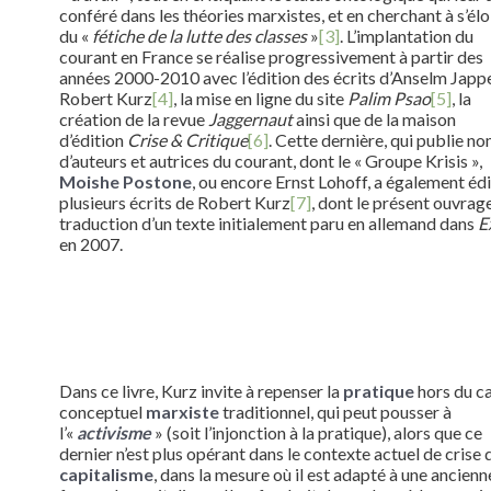
conféré dans les théories marxistes, et en cherchant à s’él
du «
fétiche de la lutte des classes
»
[3]
. L’implantation du
courant en France se réalise progressivement à partir des
années 2000-2010 avec l’édition des écrits d’Anselm Jappe
Robert Kurz
[4]
, la mise en ligne du site
Palim Psao
[5]
, la
création de la revue
Jaggernaut
ainsi que de la maison
d’édition
Crise & Critique
[6]
. Cette dernière, qui publie n
d’auteurs et autrices du courant, dont le « Groupe Krisis »,
Moishe Postone
, ou encore Ernst Lohoff, a également éd
plusieurs écrits de Robert Kurz
[7]
, dont le présent ouvrage
traduction d’un texte initialement paru en allemand dans
Ex
en 2007.
Dans ce livre, Kurz invite à repenser la
pratique
hors du c
conceptuel
marxiste
traditionnel, qui peut pousser à
l’«
activisme
» (soit l’injonction à la pratique), alors que ce
dernier n’est plus opérant dans le contexte actuel de crise 
capitalisme
, dans la mesure où il est adapté à une ancienn