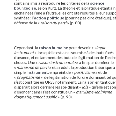
sont ainsi mis à reproduire les critères de la
science
bourgeoise
, selon Kurz. La théorie et la pratique étant ain
enchaînées l’une à l’autre, elles ont été réduites à leur sup
synthèse : l’
action politique
(pour ne pas dire étatique), et
défense de la «
raison du parti
» (p. 80).
Cependant, la
raison humaine
peut devenir «
simple
instrument
» lorsqu’elle est ainsi soumise à des buts fixés
d’avance, et notamment des buts de légitimation de l’ordr
choses. Une «
raison instrumentale
» a fini par dominer le
«
marxisme de parti
» et a réduit la production théorique à
simple
instrument
, empreint de «
positivisme
» et de
«
pragmatisme
», de légitimation de l’ordre dominant tel qu’
s’est constitué en URSS notamment. La
raison
en tant que 
disparaît alors derrière les soi-disant «
lois
» qu’elle est s
d’énoncer : ainsi s’est constitué un «
marxisme-léninisme
dogmatiquement ossifié
» (p. 93).