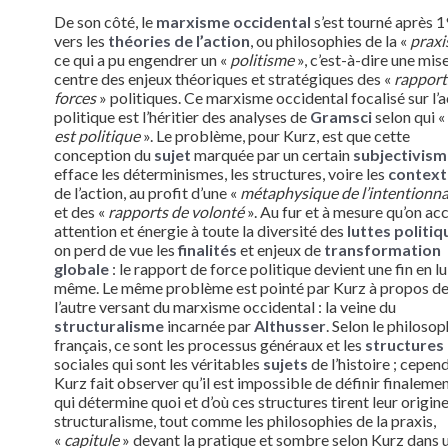
De son côté, le
marxisme occidental
s’est tourné après 
vers les
théories de l’action
, ou philosophies de la «
praxi
ce qui a pu engendrer un «
politisme
», c’est-à-dire une mis
centre des enjeux théoriques et stratégiques des «
rapport
forces
» politiques. Ce marxisme occidental focalisé sur l’a
politique est l’héritier des analyses de
Gramsci
selon qui «
est politique
». Le problème, pour Kurz, est que cette
conception du
sujet
marquée par un certain
subjectivism
efface les déterminismes, les structures, voire les
context
de l’action, au profit d’une «
métaphysique de l’intentionna
et des «
rapports de volonté
». Au fur et à mesure qu’on ac
attention et énergie à toute la diversité des
luttes politiq
on perd de vue les
finalités
et enjeux de
transformation
globale
: le rapport de force politique devient une fin en lu
même. Le même problème est pointé par Kurz à propos d
l’autre versant du marxisme occidental : la veine du
structuralisme
incarnée par
Althusser
. Selon le philoso
français, ce sont les processus généraux et les
structures
sociales qui sont les véritables
sujets
de l’histoire ; cepen
Kurz fait observer qu’il est impossible de définir finaleme
qui détermine quoi et d’où ces structures tirent leur origine
structuralisme, tout comme les philosophies de la praxis,
«
capitule
» devant la pratique et sombre selon Kurz dans 