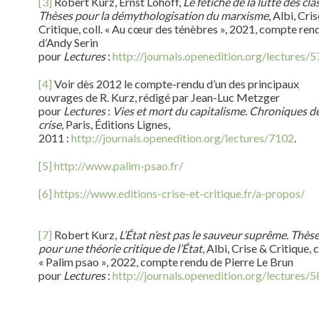
[3]
Robert Kurz, Ernst Lohoff,
Le fétiche de la lutte des cla
Thèses pour la démythologisation du marxisme
, Albi, Cri
Critique, coll. « Au cœur des ténèbres », 2021, compte ren
d’Andy Serin
pour
Lectures
:
http://journals.openedition.org/lectures/
[4]
Voir dès 2012 le compte-rendu d’un des principaux
ouvrages de R. Kurz, rédigé par Jean-Luc Metzger
pour
Lectures
:
Vies et mort du capitalisme. Chroniques de
crise
, Paris, Éditions Lignes,
2011 :
http://journals.openedition.org/lectures/7102
.
[5]
http://www.palim-psao.fr/
[6]
https://www.editions-crise-et-critique.fr/a-propos/
[7]
Robert Kurz,
L’État n’est pas le sauveur suprême. Thès
pour une théorie critique de l’État
, Albi, Crise & Critique, c
« Palim psao », 2022, compte rendu de Pierre Le Brun
pour
Lectures
:
http://journals.openedition.org/lectures/