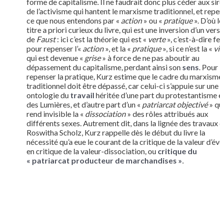
forme de capitalisme. Il ne faudrait donc plus céder aux si
de l’activisme qui hantent le marxisme traditionnel, et rep
ce que nous entendons par «
action
» ou «
pratique
». D’où l
titre a priori curieux du livre, qui est une inversion d’un vers
de
Faust
: ici c’est la théorie qui est «
verte
», c’est-à-dire fe
pour repenser l’«
action
», et la «
pratique
», si ce n’est la «
v
qui est devenue «
grise
» à force de ne pas aboutir au
dépassement du capitalisme, perdant ainsi son
sens
. Pour
repenser la pratique, Kurz estime que le cadre du marxism
traditionnel doit être dépassé, car celui-ci s’appuie sur une
ontologie du
travail
héritée d’une part du protestantisme 
des Lumières, et d’autre part d’un «
patriarcat objectivé
» q
rend invisible la «
dissociation
» des rôles attribués aux
différents sexes. Autrement dit, dans la lignée des travaux
Roswitha Scholz, Kurz rappelle dès le début du livre la
nécessité qu’a eue le courant de la critique de la valeur d’é
en critique de la valeur-dissociation, ou
critique du
« patriarcat producteur de marchandises »
.