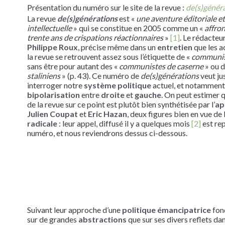
Présentation du numéro sur le site de la revue :
de(s)génér
La revue
de(s)générations
est «
une aventure éditoriale et
intellectuelle
» qui se constitue en 2005 comme un «
affron
trente ans de crispations réactionnaires
»
[1]
. Le rédacteur
Philippe Roux
, précise même dans un
entretien
que les a
la revue se retrouvent assez sous l’étiquette de «
communi
sans être pour autant des «
communistes de caserne
» ou d
staliniens
» (p. 43). Ce numéro de
de(s)générations
veut j
interroger notre
système politique
actuel, et notamment
bipolarisation
entre
droite
et
gauche
. On peut estimer q
de la revue sur ce point est plutôt bien synthétisée par l’
ap
Julien Coupat
et
Eric Hazan
, deux figures bien en vue de 
radicale
: leur appel, diffusé il y a quelques mois
[2]
est rep
numéro, et nous reviendrons dessus ci-dessous.
Suivant leur approche d’une
politique émancipatrice
fon
sur de grandes
abstractions
que sur ses divers reflets dan