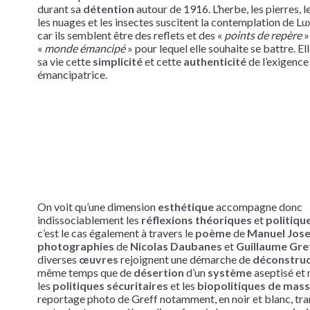
durant sa
détention
autour de 1916. L’herbe, les pierres, l
les nuages et les insectes suscitent la contemplation de 
car ils semblent être des reflets et des «
points de repère
»
«
monde émancipé
» pour lequel elle souhaite se battre. El
sa vie cette
simplicité
et cette
authenticité
de l’exigence
émancipatrice.
On voit qu’une dimension
esthétique
accompagne donc
indissociablement les
réflexions théoriques
et
politiqu
c’est le cas également à travers le
poème
de
Manuel Jos
photographies
de
Nicolas Daubanes
et
Guillaume Gre
diverses
œuvres
rejoignent une démarche de
déconstru
même temps que de
désertion
d’un
système
aseptisé et
les
politiques sécuritaires
et les
biopolitiques de mas
reportage photo de Greff notamment, en noir et blanc, tra