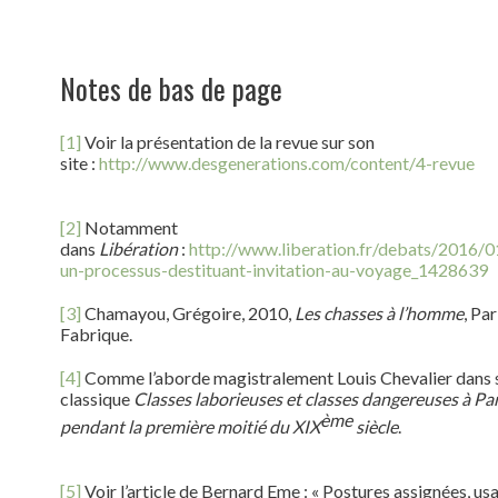
Notes de bas de page
[1]
Voir la présentation de la revue sur son
site :
http://www.desgenerations.com/content/4-revue
[2]
Notamment
dans
Libération
:
http://www.liberation.fr/debats/2016/0
un-processus-destituant-invitation-au-voyage_1428639
[3]
Chamayou, Grégoire, 2010,
Les chasses à l’homme
, Par
Fabrique.
[4]
Comme l’aborde magistralement Louis Chevalier dans 
classique
Classes laborieuses et classes dangereuses à Par
ème
pendant la première moitié du XIX
siècle
.
[5]
Voir l’article de Bernard Eme : « Postures assignées, us