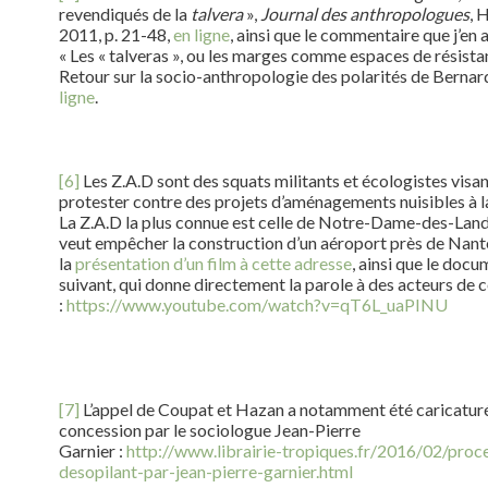
revendiqués de la
talvera
»,
Journal des anthropologues
, 
2011, p. 21-48,
en ligne
, ainsi que le commentaire que j’en a
« Les « talveras », ou les marges comme espaces de résista
Retour sur la socio-anthropologie des polarités de Bernar
ligne
.
[6]
Les Z.A.D sont des squats militants et écologistes visan
protester contre des projets d’aménagements nuisibles à l
La Z.A.D la plus connue est celle de Notre-Dame-des-Land
veut empêcher la construction d’un aéroport près de Nante
la
présentation d’un film à cette adresse
, ainsi que le doc
suivant, qui donne directement la parole à des acteurs de 
:
https://www.youtube.com/watch?v=qT6L_uaPINU
[7]
L’appel de Coupat et Hazan a notamment été caricatur
concession par le sociologue Jean-Pierre
Garnier :
http://www.librairie-tropiques.fr/2016/02/proc
desopilant-par-jean-pierre-garnier.html