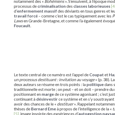
notamment des «
Bohémiens
». S’ensuivent, à l’époque mo
processus de
criminalisation
des
classes laborieuses
[4
d’
enfermement massif
des déviants en tous genres et le
travail forcé
– comme c’est le cas typiquement avec les
P
Laws
en Grande-Bretagne, et comme l’a également évoqu
Foucault
.
Le texte central de ce numéro est l’appel de
Coupat
et
Ha
un processus destituant : invitation au voyage
» (p. 38). L
deux auteurs se résume en trois points : la
politique
dans 
traditionnelle est morte ; on peut – et on doit – prendre du 
positionnant en
marge
de ce système agonisant ; c’est ju
continuant à
désinvestir
ce système et en s’y soustrayant
avoir des chances de le «
destituer
». Rappelant notamment
thèses de
Bernard Eme
à propos de l’intelligence de la «
t
[5]
, image inspirée des expériences d’
autogestion paysa