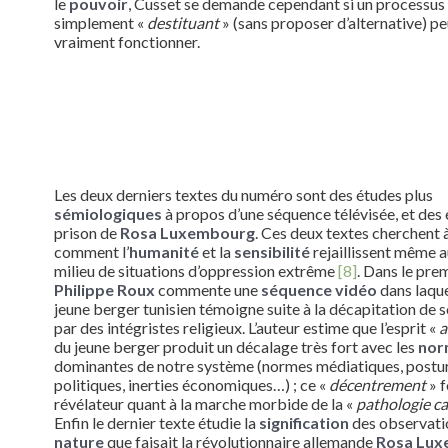
le
pouvoir
, Cusset se demande cependant si un processus 
simplement «
destituant
» (sans proposer d’alternative) pe
vraiment fonctionner.
Les deux derniers textes du numéro sont des études plus
sémiologiques
à propos d’une séquence télévisée, et des 
prison de
Rosa Luxembourg
. Ces deux textes cherchent 
comment l’
humanité
et la
sensibilité
rejaillissent même 
milieu de situations d’oppression extrême
[8]
. Dans le prem
Philippe Roux
commente une
séquence vidéo
dans laque
jeune berger tunisien témoigne suite à la décapitation de s
par des intégristes religieux. L’auteur estime que l’esprit «
a
du jeune berger produit un décalage très fort avec les
nor
dominantes de notre système (normes médiatiques, postu
politiques, inerties économiques…) ; ce «
décentrement
» f
révélateur quant à la marche morbide de la «
pathologie ca
Enfin le dernier texte étudie la
signification
des observati
nature
que faisait la révolutionnaire allemande
Rosa Lux