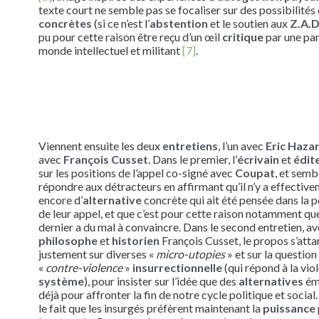
texte court ne semble pas se focaliser sur des possibilités 
concrètes
(si ce n’est l’
abstention
et le soutien aux
Z.A.
pu pour cette raison être reçu d’un œil
critique
par une par
monde intellectuel et militant
[7]
.
Viennent ensuite les deux
entretiens
, l’un avec
Eric Haza
avec
François Cusset
. Dans le premier, l’
écrivain
et
édit
sur les positions de l’appel co-signé avec
Coupat
, et semb
répondre aux détracteurs en affirmant qu’il n’y a effectiv
encore d’
alternative
concrète qui ait été pensée dans la 
de leur appel, et que c’est pour cette raison notamment qu
dernier a du mal à convaincre. Dans le second entretien, av
philosophe
et
historien
François Cusset, le propos s’atta
justement sur diverses «
micro-utopies
» et sur la question
«
contre-violence
»
insurrectionnelle
(qui répond à la vio
système
), pour insister sur l’idée que des
alternatives
ém
déjà pour affronter la fin de notre cycle politique et social
le fait que les insurgés préfèrent maintenant la
puissance