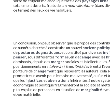
sorte de stupeur mélancolique face à des
paysages urbai
totalement déserts, fruits de la «
neutralisation
» (dans div
ce terme) des lieux de vie habituels.
En conclusion, on peut observer que le propos des contrib
ce numéro cherche à construire un nouvel
horizon politiq
de
postures dogmatiques
, et constitué par diverses
inv
penser
, sous différentes
formes
, en
décalage
avec les
fi
dominants, depuis des
marges
sociales et intellectuelles. 
positionnements en «
talvera
» (Eme,
ibid.
) s’avèrent à l’ave
porteurs de
changement
que l’espèrent les auteurs, cela
promettre un avenir pour le moins mouvementé, au fur et 
que les
injustices
et
aberrations
inhérentes à notre syst
économique et politique fragmenteront la société et mett
plus en plus de personnes en situation de
marginalité
sym
et/ou matérielle.