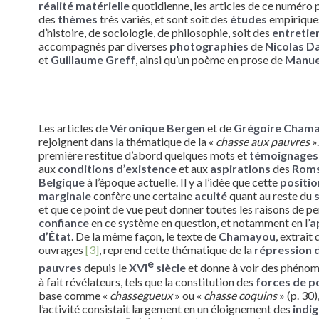
réalité matérielle
quotidienne, les articles de ce numéro
des
thèmes
très variés, et sont soit des
études
empirique
d’histoire, de sociologie, de philosophie, soit des
entretie
accompagnés par diverses
photographies
de
Nicolas D
et
Guillaume Greff
, ainsi qu’un poème en prose de
Manue
Les articles de
Véronique Bergen
et de
Grégoire Cham
rejoignent dans la thématique de la «
chasse aux pauvres
»
première restitue d’abord quelques mots et
témoignage
aux
conditions d’existence
et aux
aspirations
des
Rom
Belgique
à l’époque actuelle. Il y a l’idée que cette
positio
marginale
confère une certaine
acuité
quant au reste du
et que ce point de vue peut donner toutes les raisons de p
confiance
en ce système en question, et notamment en l’
a
d’État
. De la même façon, le texte de
Chamayou
, extrait 
ouvrages
[3]
, reprend cette thématique de la
répression 
e
pauvres
depuis le
XVI
siècle
et donne à voir des phénom
à fait révélateurs, tels que la constitution des
forces de po
base comme «
chassegueux
» ou «
chasse coquins
» (p. 30)
l’activité consistait largement en un éloignement des
indi