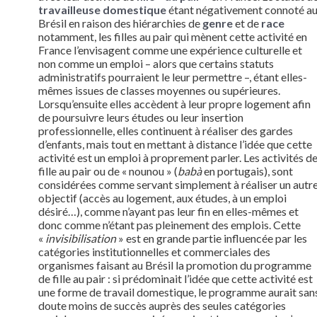
travailleuse domestique
étant négativement connoté a
Brésil en raison des hiérarchies de
genre
et de
race
notamment, les filles au pair qui mènent cette activité en
France l’envisagent comme une expérience culturelle et
non comme un emploi – alors que certains statuts
administratifs pourraient le leur permettre –, étant elles-
mêmes issues de classes moyennes ou supérieures.
Lorsqu’ensuite elles accèdent à leur propre logement afin
de poursuivre leurs études ou leur insertion
professionnelle, elles continuent à réaliser des gardes
d’enfants, mais tout en mettant à distance l’idée que cette
activité est un emploi à proprement parler. Les activités d
fille au pair ou de « nounou » (
babà
en portugais), sont
considérées comme servant simplement à réaliser un autr
objectif (accès au logement, aux études, à un emploi
désiré…), comme n’ayant pas leur fin en elles-mêmes et
donc comme n’étant pas pleinement des emplois. Cette
«
invisibilisation
» est en grande partie influencée par les
catégories institutionnelles et commerciales des
organismes faisant au Brésil la promotion du programme
de fille au pair : si prédominait l’idée que cette activité est
une forme de travail domestique, le programme aurait san
doute moins de succès auprès des seules catégories