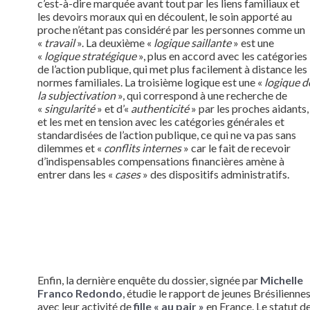
c’est-à-dire marquée avant tout par les liens familiaux et
les devoirs moraux qui en découlent, le soin apporté au
proche n’étant pas considéré par les personnes comme un
«
travail
». La deuxième «
logique saillante
» est une
«
logique stratégique
», plus en accord avec les catégories
de l’action publique, qui met plus facilement à distance les
normes familiales. La troisième logique est une «
logique d
la subjectivation
», qui correspond à une recherche de
«
singularité
» et d’«
authenticité
» par les proches aidants,
et les met en tension avec les catégories générales et
standardisées de l’action publique, ce qui ne va pas sans
dilemmes et «
conflits internes
» car le fait de recevoir
d’indispensables compensations financières amène à
entrer dans les «
cases
» des dispositifs administratifs.
Enfin, la dernière enquête du dossier, signée par
Michelle
Franco Redondo
, étudie le rapport de jeunes Brésilienne
avec leur activité de
fille « au pair »
en France. Le statut d