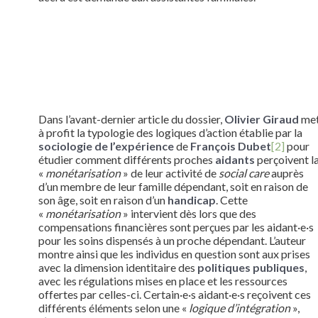
Dans l’avant-dernier article du dossier,
Olivier Giraud
me
à profit la typologie des logiques d’action établie par la
sociologie de l’expérience
de
François Dubet
[2]
pour
étudier comment différents proches
aidants
perçoivent l
«
monétarisation
» de leur activité de
social care
auprès
d’un membre de leur famille dépendant, soit en raison de
son âge, soit en raison d’un
handicap
. Cette
«
monétarisation
» intervient dès lors que des
compensations financières sont perçues par les aidant·e·s
pour les soins dispensés à un proche dépendant. L’auteur
montre ainsi que les individus en question sont aux prises
avec la dimension identitaire des
politiques publiques
,
avec les régulations mises en place et les ressources
offertes par celles-ci. Certain·e·s aidant·e·s reçoivent ces
différents éléments selon une «
logique d’intégration
»,