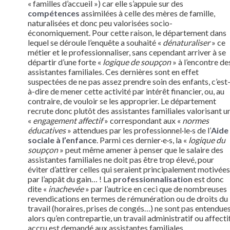
« familles d’accueil ») car elle s’appuie sur des
compétences
assimilées à celle des mères de famille,
naturalisées et donc peu valorisées socio-
économiquement. Pour cette raison, le département dans
lequel se déroule l’enquête a souhaité «
dénaturaliser
» ce
métier et le professionnaliser, sans cependant arriver à se
départir d’une forte «
logique de soupçon
» à l’encontre de
assistantes familiales. Ces dernières sont en effet
suspectées de ne pas assez prendre soin des enfants, c’est
à-dire de mener cette activité par intérêt financier, ou, au
contraire, de vouloir se les approprier. Le département
recrute donc plutôt des assistantes familiales valorisant u
«
engagement affectif
» correspondant aux «
normes
éducatives
» attendues par les professionnel·le·s de l’
Aide
sociale à l’enfance
. Parmi ces dernier·e·s, la «
logique du
soupçon
» peut même amener à penser que le salaire des
assistantes familiales ne doit pas être trop élevé, pour
éviter d’attirer celles qui seraient principalement motivées
par l’appât du gain… ! La
professionnalisation
est donc
dite «
inachevée
» par l’autrice en ceci que de nombreuses
revendications en termes de rémunération ou de droits du
travail (horaires, prises de congés…) ne sont pas entendues
alors qu’en contrepartie, un travail administratif ou affecti
accru est demandé aux assistantes familiales.