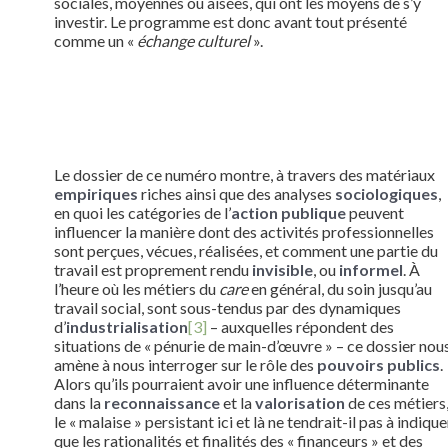
sociales, moyennes ou aisées, qui ont les moyens de s’y
investir. Le programme est donc avant tout présenté
comme un «
échange culturel
».
Le dossier de ce numéro montre, à travers des matériaux
empiriques
riches ainsi que des analyses
sociologiques
,
en quoi les catégories de l’
action publique
peuvent
influencer la manière dont des activités professionnelles
sont perçues, vécues, réalisées, et comment une partie du
travail est proprement rendu
invisible
, ou
informel
. À
l’heure où les métiers du
care
en général, du soin jusqu’au
travail social, sont sous-tendus par des dynamiques
d’
industrialisation
[3]
– auxquelles répondent des
situations de « pénurie de main-d’œuvre » – ce dossier nou
amène à nous interroger sur le rôle des
pouvoirs publics
.
Alors qu’ils pourraient avoir une influence déterminante
dans la
reconnaissance
et la
valorisation
de ces métiers
le « malaise » persistant ici et là ne tendrait-il pas à indique
que les rationalités et finalités des « financeurs » et des