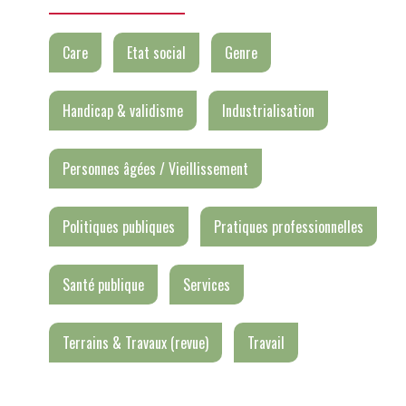
Care
Etat social
Genre
Handicap & validisme
Industrialisation
Personnes âgées / Vieillissement
Politiques publiques
Pratiques professionnelles
Santé publique
Services
Terrains & Travaux (revue)
Travail