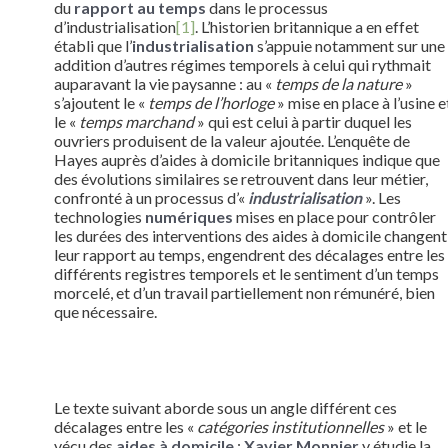
du
rapport au temps
dans le processus
d’industrialisation
[1]
. L’historien britannique a en effet
établi que l’
industrialisation
s’appuie notamment sur une
addition d’autres régimes temporels à celui qui rythmait
auparavant la vie paysanne : au «
temps de la nature
»
s’ajoutent le «
temps de l’horloge
» mise en place à l’usine e
le «
temps marchand
» qui est celui à partir duquel les
ouvriers produisent de la valeur ajoutée. L’enquête de
Hayes auprès d’aides à domicile britanniques indique que
des évolutions similaires se retrouvent dans leur métier,
confronté à un processus d’«
industrialisation
». Les
technologies
numériques
mises en place pour contrôler
les durées des interventions des aides à domicile changent
leur rapport au temps, engendrent des décalages entre les
différents registres temporels et le sentiment d’un temps
morcelé, et d’un travail partiellement non rémunéré, bien
que nécessaire.
Le texte suivant aborde sous un angle différent ces
décalages entre les «
catégories institutionnelles
» et le
vécu des
aides à domicile
:
Xavier Monnier
y étudie la