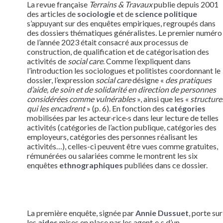
La revue française
Terrains & Travaux
publie depuis 2001
des articles de
sociologie
et de
science politique
s’appuyant sur des enquêtes empiriques, regroupés dans
des dossiers thématiques généralistes. Le premier numéro
de l’année 2023 était consacré aux processus de
construction, de qualification et de catégorisation des
activités de
social care
. Comme l’expliquent dans
l’introduction les sociologues et politistes coordonnant le
dossier, l’expression
social care
désigne «
des pratiques
d’aide, de soin et de solidarité en direction de personnes
considérées comme vulnérables
», ainsi que les «
structure
qui les encadrent
» (p. 6). En fonction des
catégories
mobilisées par les acteur·rice·s dans leur lecture de telles
activités (catégories de l’action publique, catégories des
employeurs, catégories des personnes réalisant les
activités…), celles-ci peuvent être vues comme gratuites,
rémunérées ou salariées comme le montrent les six
enquêtes
ethnographiques
publiées dans ce dossier.
La première enquête, signée par
Annie Dussuet
, porte sur
les
aides
mises en place par les agent·e·s d’un