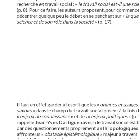
recherche
en
travail social : «
le travail social est-il une sci
(p. 8). Pour ce faire, les auteurs proposent, pour commence
décentrer quelque peu le débat en se penchant sur «
la que
science et de son rôle dans la société
» (p. 17).
Il faut en effet garder à l’esprit que les «
origines et usages
savoirs
» dans le champ du
travail social
posent à la fois 
«
enjeux de connaissance
» et des «
enjeux politiques
» (p. 
rappelle
Jean-Yves Dartiguenave
, si le travail social est
par des questionnements proprement
anthropologiques
affronte un «
obstacle épistémologique
» majeur à travers 