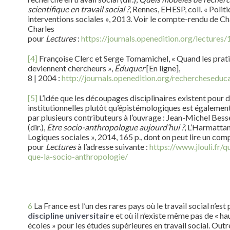
scientifique en travail social ?
, Rennes, EHESP, coll. « Polit
interventions sociales », 2013. Voir le compte-rendu de Ch
Charles
pour
Lectures
:
https://journals.openedition.org/lectures
[4]
Françoise Clerc et Serge Tomamichel, « Quand les prat
deviennent chercheurs »,
Éduquer
[En ligne],
8 | 2004 :
http://journals.openedition.org/rechercheseduc
[5]
L’idée que les découpages disciplinaires existent pour d
institutionnelles plutôt qu’épistémologiques est égaleme
par plusieurs contributeurs à l’ouvrage : Jean-Michel Bess
(dir.),
Etre socio-anthropologue aujourd’hui ?
, L’Harmattan,
Logiques sociales », 2014, 165 p., dont on peut lire un co
pour
Lectures
à l’adresse suivante :
https://www.jlouli.fr/q
que-la-socio-anthropologie/
6
La France est l’un des rares pays où le travail social n’est
discipline universitaire
et où il n’existe même pas de « ha
écoles » pour les études supérieures en travail social. Outr