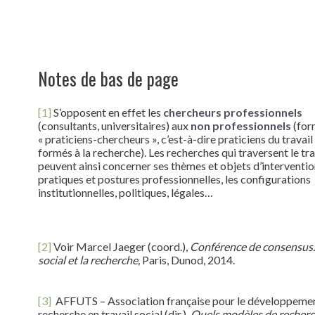
Notes de bas de page
[1]
S’opposent en effet les
chercheurs professionnels
(consultants, universitaires) aux
non professionnels
(for
« praticiens-chercheurs », c’est-à-dire praticiens du travail
formés à la recherche). Les recherches qui traversent le tra
peuvent ainsi concerner ses thèmes et objets d’intervention
pratiques et postures professionnelles, les configurations
institutionnelles, politiques, légales…
[2]
Voir Marcel Jaeger (coord.),
Conférence de consensus. 
social et la recherche,
Paris, Dunod, 2014.
[3]
AFFUTS – Association française pour le développemen
recherche en travail social (dir.),
Quels modèles de recher