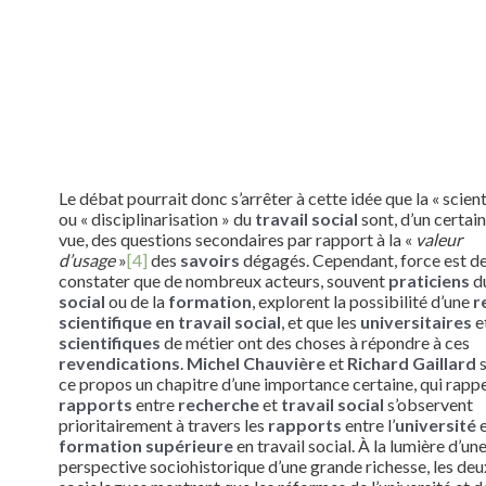
Le débat pourrait donc s’arrêter à cette idée que la « scient
ou « disciplinarisation » du
travail social
sont, d’un certain
vue, des questions secondaires par rapport à la «
valeur
d’usage
»
[4]
des
savoirs
dégagés. Cependant, force est d
constater que de nombreux acteurs, souvent
praticiens
d
social
ou de la
formation
, explorent la possibilité d’une
r
scientifique en travail social
, et que les
universitaires
e
scientifiques
de métier ont des choses à répondre à ces
revendications
.
Michel Chauvière
et
Richard Gaillard
s
ce propos un chapitre d’une importance certaine, qui rappe
rapports
entre
recherche
et
travail social
s’observent
prioritairement à travers les
rapports
entre l’
université
e
formation supérieure
en travail social. À la lumière d’un
perspective sociohistorique d’une grande richesse, les deu