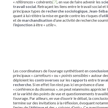
«
références
» cohérents
[7]
, en vue de faire advenir les
sci
travail social
. Retraçant les liens entre le travail social et 
principaux types de
recherche sociologique
,
Jean-Sébas
quant à lui réitère la mise en garde contre les risques d’
uti
et de
marchandisation
d’une activité de recherche soumi
l’
injonction
à être «
utile
».
Les coordinateurs de l’ouvrage synthétisent en
conclusio
principaux «
carrefours
» ou «
points sensibles
» autour des
déploient les
controverses
sur les
rapports
entre
travai
recherche
. Si en effet l’on n’est pas ici en présence d’une
« conférence du dissensus », on peut néanmoins apprécier l
et la variété des points de vue et questionnements travaill
l’ouvrage. Par ailleurs, en vue d’ouvrir le débat, la conclusio
termine sur des invitations à la réflexion, évoquant notam
l’enjeu de l’
éthique
et des «
raisons d’agir
». Ce questionn