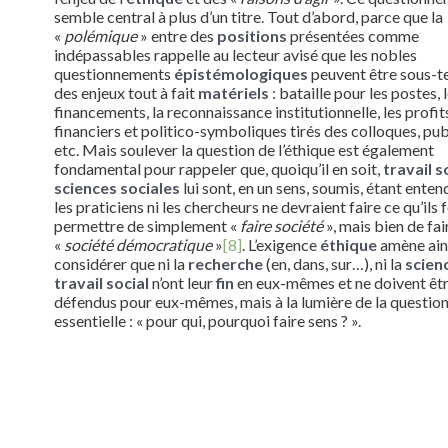
semble central à plus d’un titre. Tout d’abord, parce que la
«
polémique
» entre des
positions
présentées comme
indépassables rappelle au lecteur avisé que les nobles
questionnements
épistémologiques
peuvent être sous-t
des enjeux tout à fait
matériels
: bataille pour les postes, 
financements, la reconnaissance institutionnelle, les profit
financiers et politico-symboliques tirés des colloques, pub
etc. Mais soulever la question de l’éthique est également
fondamental pour rappeler que, quoiqu’il en soit,
travail s
sciences sociales
lui sont, en un sens, soumis, étant enten
les praticiens ni les chercheurs ne devraient faire ce qu’ils 
permettre de simplement «
faire société
», mais bien de fai
«
société démocratique
»
[8]
. L’exigence
éthique
amène ain
considérer que ni la
recherche
(en, dans, sur…), ni la
scien
travail social
n’ont leur
fin
en eux-mêmes et ne doivent êt
défendus pour eux-mêmes, mais à la lumière de la questio
essentielle : « pour qui, pourquoi faire sens ? ».