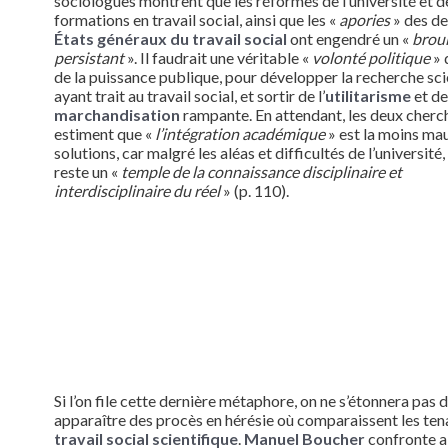
sociologues montrent que les réformes de l’université et d
formations en travail social, ainsi que les «
apories
» des de
États généraux du travail social
ont engendré un «
broui
persistant
». Il faudrait une véritable «
volonté politique
» 
de la puissance publique, pour développer la recherche sci
ayant trait au travail social, et sortir de l’
utilitarisme
et de
marchandisation
rampante. En attendant, les deux cherc
estiment que «
l’intégration académique
» est la moins ma
solutions, car malgré les aléas et difficultés de l’université,
reste un «
temple de la connaissance disciplinaire et
interdisciplinaire du réel
» (p. 110).
Si l’on file cette dernière métaphore, on ne s’étonnera pas d
apparaître des procès en hérésie où comparaissent les ten
travail social scientifique
.
Manuel Boucher
confronte ai