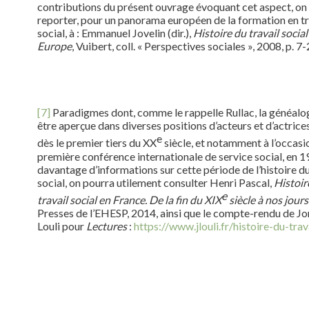
contributions du présent ouvrage évoquant cet aspect, on
reporter, pour un panorama européen de la formation en tr
social, à : Emmanuel Jovelin (dir.),
Histoire du travail social
Europe
, Vuibert, coll. « Perspectives sociales », 2008, p. 7-
[7]
Paradigmes dont, comme le rappelle Rullac, la généalo
être aperçue dans diverses positions d’acteurs et d’actrice
e
dès le premier tiers du XX
siècle, et notamment à l’occasi
première conférence internationale de service social, en 1
davantage d’informations sur cette période de l’histoire du
social, on pourra utilement consulter Henri Pascal,
Histoir
e
travail social en France. De la fin du XIX
siècle à nos jours
Presses de l’EHESP, 2014, ainsi que le compte-rendu de J
Louli pour
Lectures
:
https://www.jlouli.fr/histoire-du-trav