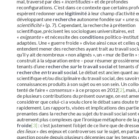
mal, traversé par des «
incertitudes
» et de profondes
reconfigurations. C’est dans ce contexte que certains prof
espèrent redonner une
légitimité
à leur champ d’activité e
développant une
recherche
autonome fondée sur «
une s
scientificité
» (p. 7). Cependant, la recherche à prétention
scientifique, précisent les sociologues universitaires, est
«
exigeante
» et nécessite des
conditions
politico-institut
adaptées. Une « guerre froide » divise ainsi ceux et celles q
entendent mener des recherches ayant trait au travail soci
qu’il y ait de nombreux « non alignés », un « mur de Berlin » 
construit à la séparation entre – pour résumer grossièreme
tenants d’une
recherche
sur
le travail social
et tenants d
recherche
en
travail social
. Le débat est ancien quant a
scientifique
et/ou disciplinaire du travail social, des savoir
connaissances produits à son sujet ou en son sein. Un coll
tenté de faire «
consensus
» à ce propos en 2012
[2]
, mais, 
de plusieurs contributions du présent ouvrage, on est ame
considérer que celui-ci a voulu clore le débat sans doute t
rapidement. Les rapports, visées et implications des parti
prenantes dans la recherche au sujet du travail social sont 
autrement plus complexes que l’ironique métaphore de la
froide
[3]
: c’est justement l’objet de ce livre que de dresse
des lieux
» des enjeux et controverses sur le sujet, en parta
question posée depuis plusieurs décennies par les tenants 