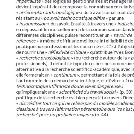
impérialiste
» des
logiques gestionnaires
et
managérial
devient impératif de recomposer la
connaissance
relativ
«
arrière-plan anthropologique
» du travail social, tout d’
résistant au «
pouvoir technocratique diffus
» par une
«
insoumission
» du savoir. Ensuite, à travers une «
indiscip
en dépassant le
morcellement
de la
connaissance
dans l
différentes
disciplines
, puisse reconstituer un «
savoir de
référence
» à même d’offrir une meilleure
intelligibilité
de 
pratique
aux professionnel·les concerné·es. C’est l’objecti
de nourrir une «
réflexivité critique
» qu’attribue
Yves Bon
«
recherche praxéologique
» (ou recherche autour de la «
p
professionnels). Il définit ce type de recherche comme une
alternative
à la recherche scientifico-académique, avec l
elle formerait un «
continuum
», permettant à la fois de pr
l’
autonomie
de la démarche scientifique, et d’éviter «
la v
technocratique utilitariste douteuse et dangereuse
»
qu’impliquerait une «
scientificité du travail social
» (p. 38). 
politique
de la recherche est bien perçu ici à travers l’idé
«
discréditer tout ce qui ne relève pas du modèle académi
classique à travers l’affirmation péremptoire que “ce n’est 
recherche” pose un problème majeur
» (p. 44).