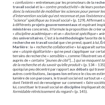
«
confusions
» entretenues par les promoteurs de la
reche
travail social
et la «
contre-productivité
» de leurs posture
donc la nécessité de mobiliser les sciences pour penser le
d’intervention sociale qui est reconnue et pas l’existence 
“science” spécifique au travail social
» (p. 129). Affirmant 
à différents
projets gouvernementaux
et espérant inspi
ministères
concernés, il formule la proposition de créer u
«
discipline académique
» et un «
doctorat spécifique
» ani
des
universitaires
. C’est à la
méthodologie
favorite de l
recherche en travail social
que s’en prend, quant à lui,
Ér
Marlière
: la «
recherche collaborative
» lui apparaît sur
une «
utopie égalitariste
» qui ne peut s’appliquer sur certa
terrains de recherche «
sensibles
», comme l’illustrent ses 
auprès de «
certains “jeunes de cité”
[…]
qui se moquent t
de la recherche et du savoir qu’elle produit
» (p. 134 – 135)
quoiqu’un peu décentré par rapport aux
débats
qui traver
autres contributions,
Jacques Ion
enfonce le clou en estim
lumière de son
parcours
, le travail social est surtout un «
o
dont l’intérêt est de renseigner sur comment «
faire sociét
lui, constituer le travail social en
discipline
impliquerait d
formidable rétrécissement du regard
» (p. 145).