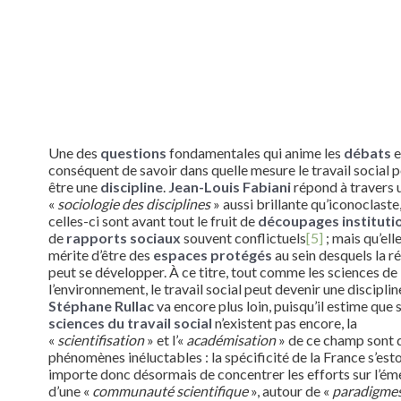
Une des
questions
fondamentales qui anime les
débats
e
conséquent de savoir dans quelle mesure le travail social p
être une
discipline
.
Jean-Louis Fabiani
répond à travers 
«
sociologie des disciplines
» aussi brillante qu’iconoclaste
celles-ci sont avant tout le fruit de
découpages instituti
de
rapports sociaux
souvent conflictuels
[5]
; mais qu’elle
mérite d’être des
espaces protégés
au sein desquels la r
peut se développer. À ce titre, tout comme les sciences de
l’environnement, le travail social peut devenir une disciplin
Stéphane Rullac
va encore plus loin, puisqu’il estime que s
sciences du travail social
n’existent pas encore, la
«
scientifisation
» et l’«
académisation
» de ce champ sont 
phénomènes inéluctables : la spécificité de la France s’es
importe donc désormais de concentrer les efforts sur l’é
d’une «
communauté scientifique
», autour de «
paradigme