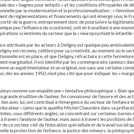
dale des « bagnes pour enfants » et les conditions effroyables de d
nnelle par la modernisation et la professionnalisation : « l’émotion 
cient de réglementations et financements qui ont émergé sous le Fro
ortir de la guerre, entreprennent donc de poursuivre la légitimatio
elque peu l’influence du scoutisme), soit en travaillant à une nouv
aspirations scientistes du secteur que la « neuropsychiatrie infantile
ce attribuée par les acteurs à Deligny est quelque peu ambivalente.
eligny est reconnu, célébré pour sa créativité, au moment où le sec
utionnelle est en place, et que Deligny, réfractaire à cette fermetur
ment marginalisé. Il est identifié par les contemporains (auteurs dan
 un expérimentateur et un original, non sans une certaine conde
i, dès les années 1950, n’est plus cité que pour indiquer les « marge
uteyo nomme son enquête une « tentative philosophique ». Bien que 
 la grande érudition de l’auteur, fin connaisseur de l’œuvre et des ac
lien avec lui, ont contribué à l’émergence du secteur de l’enfance i
ucateur » (ainsi que le qualifie Michel Chauvière dans sa préface) 
s ciblées, sous différents angles, se concentrant sur certaines borne
 travers l’analyse de l’auteur, mais aussi à travers les positions de D
de ce secteur clef de l’éducation spécialisée et du travail social qu
ppelle la protection de l’enfance, la justice des mineurs, la pédopsy