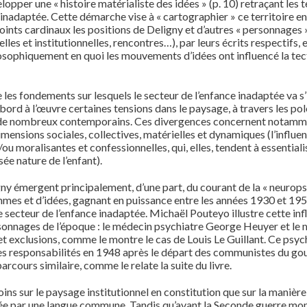
opper une « histoire matérialiste des idées » (p. 10) retraçant les
 inadaptée. Cette démarche vise à « cartographier » ce territoire en
ts cardinaux les positions de Deligny et d’autres « personnages »
lles et institutionnelles, rencontres…), par leurs écrits respectifs,
sophiquement en quoi les mouvements d’idées ont influencé la tecton
 les fondements sur lesquels le secteur de l’enfance inadaptée va s’
rd à l’œuvre certaines tensions dans le paysage, à travers les polé
es de nombreux contemporains. Ces divergences concernent notamme
imensions sociales, collectives, matérielles et dynamiques (l’influen
u moralisantes et confessionnelles, qui, elles, tendent à essentialis
ée nature de l’enfant).
 émergent principalement, d’une part, du courant de la « neuropsychi
 et d’idées, gagnant en puissance entre les années 1930 et 1950, o
le secteur de l’enfance inadaptée. Michaël Pouteyo illustre cette inf
onnages de l’époque : le médecin psychiatre George Heuyer et le 
ns et exclusions, comme le montre le cas de Louis Le Guillant. Ce p
ses responsabilités en 1948 après le départ des communistes du g
rcours similaire, comme le relate la suite du livre.
oins sur le paysage institutionnel en constitution que sur la maniè
rtée par une langue commune. Tandis qu’avant la Seconde guerre mon