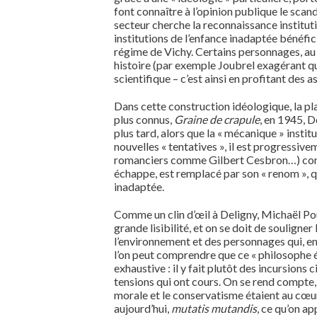
font connaître à l’opinion publique le scan
secteur cherche la reconnaissance institutio
institutions de l’enfance inadaptée bénéfi
régime de Vichy. Certains personnages, au s
histoire (par exemple Joubrel exagérant qu
scientifique – c’est ainsi en profitant des 
Dans cette construction idéologique, la pla
plus connus,
Graine de crapule
, en 1945, D
plus tard, alors que la « mécanique » instit
nouvelles « tentatives », il est progressive
romanciers comme Gilbert Cesbron…) comme
échappe, est remplacé par son « renom », qu
inadaptée.
Comme un clin d’œil à Deligny, Michaël Po
grande lisibilité, et on se doit de souligner
l’environnement et des personnages qui, en 
l’on peut comprendre que ce « philosophe éd
exhaustive : il y fait plutôt des incursion
tensions qui ont cours. On se rend compte, à
morale et le conservatisme étaient au cœur 
aujourd’hui,
mutatis mutandis
, ce qu’on a