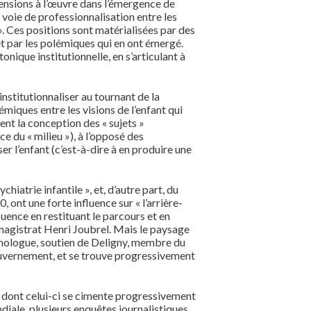
 tensions à l’œuvre dans l’émergence de
 voie de professionnalisation entre les
. Ces positions sont matérialisées par des
 et par les polémiques qui en ont émergé.
ique institutionnelle, en s’articulant à
institutionnaliser au tournant de la
miques entre les visions de l’enfant qui
nt la conception des « sujets »
ce du « milieu »), à l’opposé des
er l’enfant (c’est-à-dire à en produire une
atrie infantile », et, d’autre part, du
nt une forte influence sur « l’arrière-
luence en restituant le parcours et en
magistrat Henri Joubrel. Mais le paysage
sychologue, soutien de Deligny, membre du
ouvernement, et se trouve progressivement
re dont celui-ci se cimente progressivement
diale, plusieurs enquêtes journalistiques