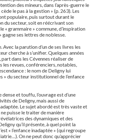
étention des mineurs, dans l’après-guerre le
cède le pas à la gestion » (p. 263). Les
nt populaire, puis surtout durant le
n du secteur, soit en réécrivant son
elle « grammaire » commune, d’inspiration
 » gagne ses lettres de noblesse.
 Avec la parution d’un de ses livres les
teur cherche à s’unifier. Quelques années
e, part dans les Cévennes réaliser de
s les revues, conférenciers, notables,
scendance : le nom de Deligny lui
s » du secteur institutionnel de l’enfance
dense et touffu, l’ouvrage est d’une
tivités de Deligny, mais aussi de
nadaptée. Le sujet abordé est très vaste et
ne puisse le traiter de manière
s révélatrices des dynamiques et des
eligny qu’il présente, à quel point la
’est « l’enfance inadaptée » (qui regroupe
chiatrie…). On ne peut donc qu’apprécier