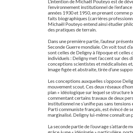
L’intention de Michaël Pouteyo est de dével
l’environnement institutionnel de l’enfance
années 1930 et 1950, en prenant comme poin
faits biographiques (carrières professionne
Michaël Pouteyo entend ainsi étudier philo
des pratiques de terrain.
Dans une première partie, l’auteur présente
Seconde Guerre mondiale. On voit tout d’abo
sont celles de Deligny à l’époque et cell
individuels : Deligny met l’accent sur des d
conceptions scientistes et médicalisées et/o
image figée et abstraite, tirée d’une suppos
Les conceptions auxquelles s’oppose Deligny
mouvement scout. Ces deux réseaux d’hommes
plan » idéologique sur lequel se structure 
commentant certains travaux de deux pers
institutionnel ne s’unifie pas sans tensio
Parti communiste français, est évincé de 
marginalisé. Deligny lui-même connaît un pa
La seconde partie de l’ouvrage s’attarde m
grâce à une « idéologie » particulière, po