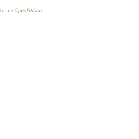
teforme
OpenEdition